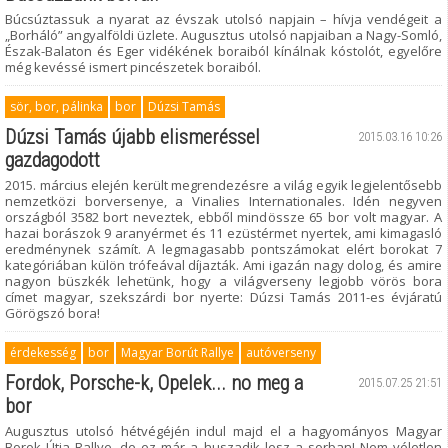
Búcsúztassuk a nyarat az évszak utolsó napjain – hívja vendégeit a
„Borháló” angyalföldi üzlete. Augusztus utolsó napjaiban a Nagy-Somló,
Észak-Balaton és Eger vidékének boraiból kínálnak kóstolót, egyelőre
még kevéssé ismert pincészetek boraiból.
sör, bor, pálinka
bor
Dúzsi Tamás
Dúzsi Tamás újabb elismeréssel
2015.03.16 10:26
gazdagodott
2015. március elején került megrendezésre a világ egyik legjelentősebb
nemzetközi borversenye, a Vinalies Internationales. Idén negyven
országból 3582 bort neveztek, ebből mindössze 65 bor volt magyar. A
hazai borászok 9 aranyérmet és 11 ezüstérmet nyertek, ami kimagasló
eredménynek számít. A legmagasabb pontszámokat elért borokat 7
kategóriában külön trófeával díjazták. Ami igazán nagy dolog, és amire
nagyon büszkék lehetünk, hogy a világverseny legjobb vörös bora
címet magyar, szekszárdi bor nyerte: Dúzsi Tamás 2011-es évjáratú
Görögszó bora!
érdekesség
bor
Magyar Borút Rallye
autóverseny
Fordok, Porsche-k, Opelek... no meg a
2015.07.25 21:51
bor
Augusztus utolsó hétvégéjén indul majd el a hagyományos Magyar
Borok Útja Rallye, de ez már a huszadik lesz a sorban! Nem véletlen