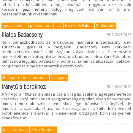
tehát, ha a készülődés a megszokottnál is nagyobb a szervezők
körében. Igaz, néhány dolog még titok, de van, amiről már
beszámolhatunk olvasóinknak.
gasztronómia
pálinka
bor
sajt
New York Palota
Badacsony
Illatos Badacsony
2015.03.28 23:13
Nem panaszkodhatott az érdeklődés hiányára a Badacsonyi Céh
Turisztikai Egyesület. A negyedik „Badacsony New Yorkban”
rendezvényükre ismét több százan voltak kíváncsiak. Szerencsére
nem kellett hozzá átrepülni az óceánt, a budapesti New York Palotában
nemcsak a legújabb badacsonyi borokat, hanem az előszezoni balatoni
programokat is megismerhették a résztvevők.
Budapest
bor
borászat
VinAgora
Iránytű a borokhoz
2014.06.30 20:39
A VinAgora 1992-es alapítása óta a világ tíz szakmailag legelismertebb
versenye közé emelkedett. Magyarország egyetlen olyan borversenye,
amely nem csak széles nemzetköziséget képviselő zsűrijével, de
emellett - a számtalan hazai bor társaságában - a külföldről nevezett
borok jelentős arányával is kiemelkedik országunk borversenyeinek
élmezőnyéből.
bor
borászat
Koch Borászat