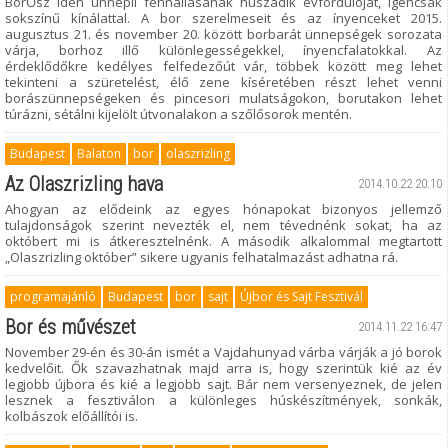
BorŐsz idén ünnepli fennállásának huszadik évfordulóját, igencsak
sokszínű kínálattal. A bor szerelmeseit és az ínyenceket 2015.
augusztus 21. és november 20. között borbarát ünnepségek sorozata
várja, borhoz illő különlegességekkel, ínyencfalatokkal. Az
érdeklődőkre kedélyes felfedezőút vár, többek között meg lehet
tekinteni a szüretelést, élő zene kíséretében részt lehet venni
borászünnepségeken és pincesori mulatságokon, borutakon lehet
túrázni, sétálni kijelölt útvonalakon a szőlősorok mentén.
Budapest
Balaton
bor
olaszrizling
Az Olaszrizling hava
2014.10.22 20:10
Ahogyan az elődeink az egyes hónapokat bizonyos jellemző
tulajdonságok szerint nevezték el, nem tévednénk sokat, ha az
októbert mi is átkeresztelnénk. A második alkalommal megtartott
„Olaszrizling október” sikere ugyanis felhatalmazást adhatna rá.
programajánló
Budapest
bor
sajt
Újbor és Sajt Fesztivál
Bor és művészet
2014.11.22 16:47
November 29-én és 30-án ismét a Vajdahunyad várba várják a jó borok
kedvelőit. Ők szavazhatnak majd arra is, hogy szerintük kié az év
legjobb újbora és kié a legjobb sajt. Bár nem versenyeznek, de jelen
lesznek a fesztiválon a különleges húskészítmények, sonkák,
kolbászok előállítói is.