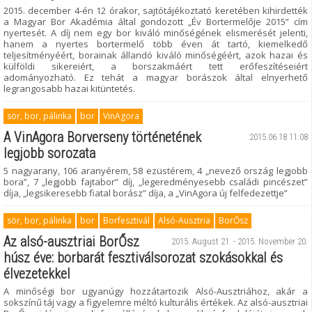
2015. december 4-én 12 órakor, sajtótájékoztató keretében kihirdették
a Magyar Bor Akadémia által gondozott „Év Bortermelője 2015” cím
nyertesét. A díj nem egy bor kiváló minőségének elismerését jelenti,
hanem a nyertes bortermelő több éven át tartó, kiemelkedő
teljesítményéért, borainak állandó kiváló minőségéért, azok hazai és
külföldi sikereiért, a borszakmáért tett erőfeszítéseiért
adományozható. Ez tehát a magyar borászok által elnyerhető
legrangosabb hazai kitüntetés.
sör, bor, pálinka
bor
VinAgora
A VinAgora Borverseny történetének
2015.06.18 11:08
legjobb sorozata
5 nagyarany, 106 aranyérem, 58 ezüstérem, 4 „nevező ország legjobb
bora”, 7 „legjobb fajtabor” díj, „legeredményesebb családi pincészet”
díja, „legsikeresebb fiatal borász” díja, a „VinAgora új felfedezettje”
sör, bor, pálinka
bor
Borfesztivál
Alsó-Ausztria
BorŐsz
Az alsó-ausztriai BorŐsz
2015. August 21. - 2015. November 20.
húsz éve: borbarát fesztiválsorozat szokásokkal és
élvezetekkel
A minőségi bor ugyanúgy hozzátartozik Alsó-Ausztriához, akár a
sokszínű táj vagy a figyelemre méltó kulturális értékek. Az alsó-ausztriai