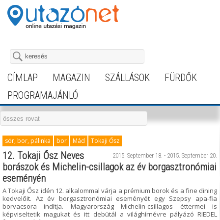
CÍMLAP
MAGAZIN
SZÁLLÁSOK
FÜRDŐK
PROGRAMAJÁNLÓ
sör, bor, pálinka
bor
Mád
Tokaji Ősz
12. Tokaji Ősz Neves
2015. September 18. - 2015. September 20.
borászok és Michelin-csillagok az év borgasztronómiai
eseményén
A Tokaji Ősz idén 12. alkalommal várja a prémium borok és a fine dining
kedvelőit. Az év borgasztronómiai eseményét egy Szepsy apa-fia
borvacsora indítja. Magyarország Michelin-csillagos éttermei is
képviseltetik magukat és itt debütál a világhírnévre pályázó RIEDEL