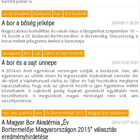
furmint pohár is.
programajánló
Budapest
bor
Borfesztivál
A bor a bőség jelképe
2014.09.11 00:29
Nagyszabású borkiállítás és vásár várja a látogatókat szeptember 10. –
14. között a 23. Budavári Borfesztiválon. A díszvendég, Olaszország, a
borai mellett jellegzetes ételeit is bemutatja.
Budapest
bor
sajt
Újbor és Sajt Fesztivál
A bor és a sajt ünnepe
2014.12.02 19:07
A 2014-es évet egymással versengve szidják a borászok. Van, aki
egyenesen az utóbbi ötven év legrosszabb évjáratának nevezte. Ám
aki eljött a Vajdahunyad várba az Újbor és Sajt Fesztiválra, meglepve
tapasztalhatta, hogy már az újborok között is igen figyelemre méltót
kóstolhatott. A sajtoknál pedig évjárati gondokról egyáltalán nem
beszélhetünk. A megszokott, magas minőséget nem volt, ami
veszélyeztesse.
sör, bor, pálinka
bor
Év Bortermelője 2015
Magyar Bor Akadémia
A Magyar Bor Akadémia „Év
2015.12.07 16:53
Bortermelője Magyarországon 2015” választás
eredményhirdetése