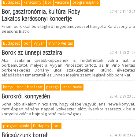
Budapest
karácsony
bor
vacsora
programajánló
Bor, gasztronómia, kultúra: Roby
2014.12.11 10:24
Lakatos karácsonyi koncertje
Finom borokkal és világhírű hegedűművésszel hangol a Karácsonyra a
Seasons Bistro.
Budapest
bor
Vylyan
In Vino Veritas
Borok az ünnepi asztalra
2014.11.22 21:57
Akár szakmai továbbképzésnek is hirdethették volna azt a
borbemutatót, melyet a Vylyan Pincészet tartott, az In Vino Veritas
borkereskedés Dohány utcai szaküzletében. Kitűnő, élvezetes
előadásban ismertették az Ünnep idejére szánt, legkiválóbb boraikat.
könyv
bor
borászat
pezsgő
Jens Priewe
Borokról könnyedén
2014.12.29 20:35
Soha jobb alkalom nincs arra, hogy kézbe vegyük Jens Piewe könyvét,
mint éppen néhány nappal Szilveszter előtt. Ilyenkor szerezzük be a
kortyolni valót a hajnalig tartó mulatsághoz.
programajánló
Budapest
bor
Búcsúzzunk borral!
2014.08.28 23:22