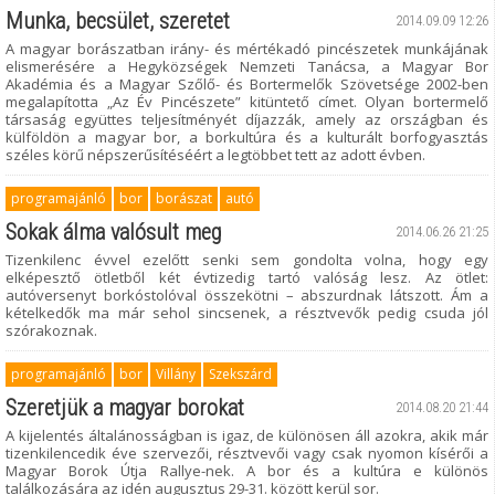
Munka, becsület, szeretet
2014.09.09 12:26
A magyar borászatban irány- és mértékadó pincészetek munkájának
elismerésére a Hegyközségek Nemzeti Tanácsa, a Magyar Bor
Akadémia és a Magyar Szőlő- és Bortermelők Szövetsége 2002-ben
megalapította „Az Év Pincészete” kitüntető címet. Olyan bortermelő
társaság együttes teljesítményét díjazzák, amely az országban és
külföldön a magyar bor, a borkultúra és a kulturált borfogyasztás
széles körű népszerűsítéséért a legtöbbet tett az adott évben.
programajánló
bor
borászat
autó
Sokak álma valósult meg
2014.06.26 21:25
Tizenkilenc évvel ezelőtt senki sem gondolta volna, hogy egy
elképesztő ötletből két évtizedig tartó valóság lesz. Az ötlet:
autóversenyt borkóstolóval összekötni – abszurdnak látszott. Ám a
kételkedők ma már sehol sincsenek, a résztvevők pedig csuda jól
szórakoznak.
programajánló
bor
Villány
Szekszárd
Szeretjük a magyar borokat
2014.08.20 21:44
A kijelentés általánosságban is igaz, de különösen áll azokra, akik már
tizenkilencedik éve szervezői, résztvevői vagy csak nyomon kísérői a
Magyar Borok Útja Rallye-nek. A bor és a kultúra e különös
találkozására az idén augusztus 29-31. között kerül sor.