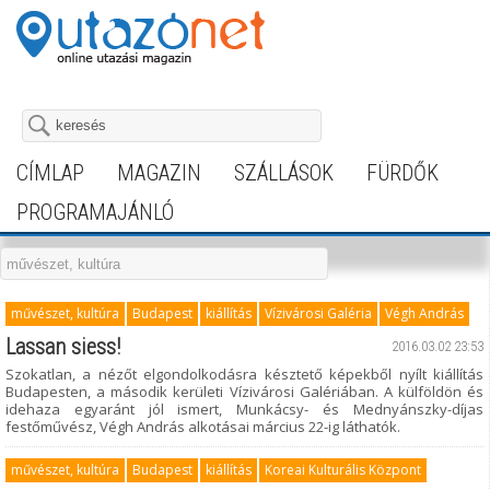
CÍMLAP
MAGAZIN
SZÁLLÁSOK
FÜRDŐK
PROGRAMAJÁNLÓ
művészet, kultúra
Budapest
kiállítás
Vízivárosi Galéria
Végh András
Lassan siess!
2016.03.02 23:53
Szokatlan, a nézőt elgondolkodásra késztető képekből nyílt kiállítás
Budapesten, a második kerületi Vízivárosi Galériában. A külföldön és
idehaza egyaránt jól ismert, Munkácsy- és Mednyánszky-díjas
festőművész, Végh András alkotásai március 22-ig láthatók.
művészet, kultúra
Budapest
kiállítás
Koreai Kulturális Központ