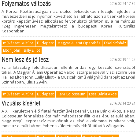
Folyamatos változás
2016.02.24 17:36
A Koreai Köztársaságban az utolsó évtizedekben lezajló fejlődés a
művészetben is jól nyomon követhető. Ez látható azon a tizenkét koreai
kortárs képzőművész alkotásait felvonultató tárlaton is, a mi március
12-ig ingyenesen megtekinthető a budapesti Koreai Kulturális
Központban.
művészet, kultúra
Budapest
Magyar Állami Operaház
Erkel Színház
Elton John
Billy Elliot
Nem lesz és jó lesz
2016.02.19 11:27
Ez a látszólag feloldhatatlan ellentmondás egy készülő szenzációt
takar. A Magyar Állami Operaház valódi sztárparádéval viszi színre Lee
Hall és Elton John, „Billy Elliot – a Musical” című világhírű darabját az Erkel
Színházban, július 29-én.
művészet, kultúra
Budapest
RaM Colosseum
Esse Bánki Ákos
Vizuális kísérlet
2016.02.14 20:24
A XIII. kerületben élő fiatal festőművész-tanár, Esse Bánki Ákos, a RaM
Colosseum fennállása óta már másodszor állít ki az épület aulájában.
Nagy erejű, expresszív munkáinak az első alkalommal is sikere volt,
most az elmúlt három évben született művekből látható válogatás.