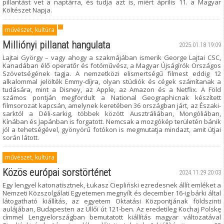
pillantást vet a naptárra, és tudja azt is, miért április 11. a Magyar
Költészet Napja.
művészet, kultúra
Milliónyi pillanat hangulata
2025.01.18 19:09
Lajtai György – vagy ahogy a szakmájában ismerik George Lajtai CSC,
Kanadában élő operatőr és fotóművész, a Magyar Újságírók Országos
Szövetségének tagja. A nemzetközi elismertségű filmest eddig 12
alkalommal jelölték Emmy-díjra, olyan stúdiók és cégek számítanak a
tudására, mint a Disney, az Apple, az Amazon és a Netflix. A Föld
számos pontján megfordult a National Geographicnak készített
filmsorozat kapcsán, amelynek keretében 36 országban járt, az Északi-
sarktól a Déli-sarkig, többek között Ausztráliában, Mongóliában,
Kínában és Japánban is forgatott. Nemcsak a mozgókép területén bánik
jól a tehetségével, gyönyörű fotókon is megmutatja mindazt, amit útjai
során látott.
művészet, kultúra
Közös európai sorstörténet
2024.11.29 20:03
Egy lengyel katonatisztnek, Łukasz Ciepliński ezredesnek állít emléket a
Nemzeti Közszolgálati Egyetemen megnyílt és december 16-ig bárki által
látogatható kiállítás, az egyetem Oktatási Központjának földszinti
aulájában, Budapesten az Üllői út 121-ben. Az eredetileg Kochaj Polskę
címmel Lengyelországban bemutatott kiállítás magyar változatával