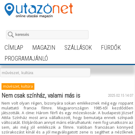
CÍMLAP
MAGAZIN
SZÁLLÁSOK
FÜRDŐK
PROGRAMAJÁNLÓ
művészet, kultúra
Nem csak színház, valami más is
2025.02.15 14:07
Nem volt olyan régen, bizonyára sokan emlékeznek még egy roppant
mulattató francia filmre. Magyarországon 1985-től kezdődően
játszották. A címe: Három férfi és egy mózeskosár. A budapesti József
Attila Színház most arra vállalkozott, hogy bemutatja ennek színpadi
változatát. Elöljáróban annyit máris elárulhatunk: nem fog unatkozni az
sem, aki még jól emlékszik a filmre. Valóban franciásan könnyed
szórakozást kínál és a jól megválogatott zene is segíthet a nézőknek