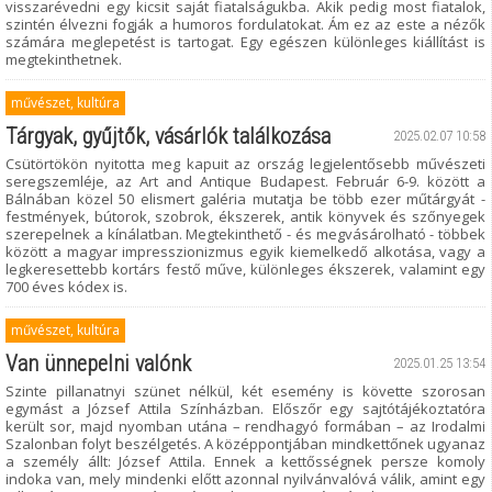
visszarévedni egy kicsit saját fiatalságukba. Akik pedig most fiatalok,
szintén élvezni fogják a humoros fordulatokat. Ám ez az este a nézők
számára meglepetést is tartogat. Egy egészen különleges kiállítást is
megtekinthetnek.
művészet, kultúra
Tárgyak, gyűjtők, vásárlók találkozása
2025.02.07 10:58
Csütörtökön nyitotta meg kapuit az ország legjelentősebb művészeti
seregszemléje, az Art and Antique Budapest. Február 6-9. között a
Bálnában közel 50 elismert galéria mutatja be több ezer műtárgyát -
festmények, bútorok, szobrok, ékszerek, antik könyvek és szőnyegek
szerepelnek a kínálatban. Megtekinthető - és megvásárolható - többek
között a magyar impresszionizmus egyik kiemelkedő alkotása, vagy a
legkeresettebb kortárs festő műve, különleges ékszerek, valamint egy
700 éves kódex is.
művészet, kultúra
Van ünnepelni valónk
2025.01.25 13:54
Szinte pillanatnyi szünet nélkül, két esemény is követte szorosan
egymást a József Attila Színházban. Előszőr egy sajtótájékoztatóra
került sor, majd nyomban utána – rendhagyó formában – az Irodalmi
Szalonban folyt beszélgetés. A középpontjában mindkettőnek ugyanaz
a személy állt: József Attila. Ennek a kettősségnek persze komoly
indoka van, mely mindenki előtt azonnal nyilvánvalóvá válik, amint egy