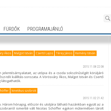
FÜRDŐK
PROGRAMAJÁNLÓ
áry Ákos
Malgot István
Csertő Lajos
Térey János
Kemény István
2015.11.08 22:08
m jelentésárnyalatait, az utópia és a csoda sokszínűségét körüljáró
őszi-téli kiállítás-sorozata. A Vörösváry Ákos, Malgot István és Csertő
g látogathatók.
chöffer
kinetikus szobrok
2015.11.02 21:42
. Három hónapig, először és utoljára látható hazánkban együtt az a
szobrairól ismertté vált Nicolas Schöffer egykori műtermében tárolt