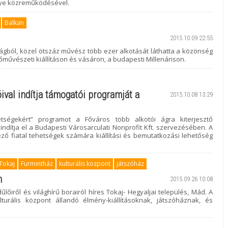
ye közreműködésével.
Balkan
2015.10.09 22:55
gból, közel ötszáz művész több ezer alkotását láthatta a közönség
művészeti kiállításon és vásáron, a budapesti Millenárison.
ival indítja támogatói programját a
2015.10.08 13:29
tségekért” programot a Főváros több alkotói ágra kiterjesztő
ndítja el a Budapesti Városarculati Nonprofit Kft. szervezésében. A
kező fiatal tehetségek számára kiállítási és bemutatkozási lehetőség
Tokaj
Furmintház
kulturális központ
játszóház
n
2015.09.26 10:08
lőiről és világhírű borairól híres Tokaj- Hegyaljai település, Mád. A
turális központ állandó élmény-kiállításoknak, játszóháznak, és