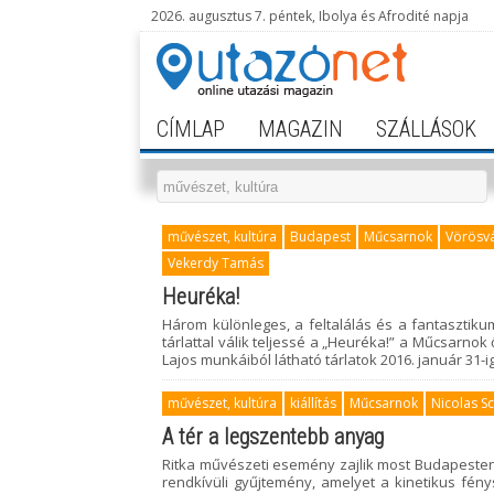
2026. augusztus 7. péntek, Ibolya és Afrodité napja
CÍMLAP
MAGAZIN
SZÁLLÁSOK
művészet, kultúra
Budapest
Műcsarnok
Vörösv
Vekerdy Tamás
Heuréka!
Három különleges, a feltalálás és a fantasztiku
tárlattal válik teljessé a „Heuréka!” a Műcsarnok 
Lajos munkáiból látható tárlatok 2016. január 31-i
művészet, kultúra
kiállítás
Műcsarnok
Nicolas S
A tér a legszentebb anyag
Ritka művészeti esemény zajlik most Budapesten
rendkívüli gyűjtemény, amelyet a kinetikus fény