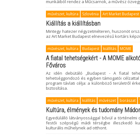
munkáiból rendez a Műcsarnok, a művész özveg
művészet, kultúra
Szlovénia
Art Market Budapest
Kiállítás a kiállításban
Mintegy hatezer négyzetméteren, huszonöt orszá
az Art Market Budapest elnevezésű kortárs képző
művészet, kultúra
Budapest
kiállítás
MOME
A fiatal tehetségekért - A MOME alkotó
Főváros
Az idén debütáló „Budapest - A fiatal tehe
tehetséggondozó és egyben támogatói célzattal i
program távlati célja: a különböző területről ér
biztosítása.
művészet, kultúra
kiállítás
művészet
borászat
Kultúra, élmények és tudomány Mádo
Egyedülálló látványossággal bővül a történelmi dű
festői szépségű mádi térségbe illeszkedő kul
kulturális műhelynek ad otthont.