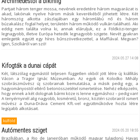
Archimédestől a bikiniig
Partjait három tenger mossa, nevének eredetére három magyarázat is
akad, lakóinak nyelve három másik keverékéből jöhetett létre. Két
háromszög alkotta zászlajában egy háromlábú nő és három
búzakalász foglal helyet, területén három működő vulkán található. Aki
eddig nem találta volna ki, annak eláruljuk, ez a Földközi-tenger
legnagyobb, illetve Európa hetedik legnagyobb szigete. Nevét gyakran
emlegetik együtt egy híres bűnszövetkezettel, a Maffiával. Megvan?
Igen, Szicíliáról van szó!
2024.05.27 14:08
Kifogták a dunai cápát
Két, látszólag egymástól teljesen független okból jött létre új kiállítás
Vácon a Tragor Ignác Múzeumban. Az egyik ok Kolodko Mihály
szobrászművész új szobrainak bemutatása, a másik pedig egy, a
hagyományostól eltérő betonösszetétel ismertetése. Nehéz elképzelni,
hogy ennek a két dolognak bármi köze is lenne egymáshoz – pedig van!
A tenyérnyinél alig nagyobb, kisméretű, bronz, köztéri szobrairól ismert
művész a Duna-Dráva Cement Kft.-vel együttműködve hozta létre
legújabb alkotásait.
külföld
Autómentes sziget
2024.05.20 18:55
Brazíliában, a Rio de Janeiróban működő magyar tulajdonú Havas