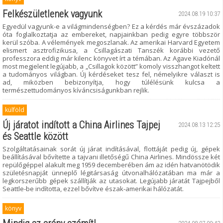
Felkészületlenek vagyunk
2024.08.19 10:37
Egyedül vagyunk-e a világmindenségben? Ez a kérdés már évszázadok
óta foglalkoztatja az embereket, napjainkban pedig egyre többször
kerül szóba. A vélemények megoszlanak. Az amerikai Harvard Egyetem
elismert asztrofizikusa, a Csillagászati Tanszék korábbi vezető
professzora eddig már kilenc könyvet írt a témában. Az Agave Kiadónál
most megjelent legújabb, a „Csillagok között” komoly visszhangot keltett
a tudományos világban. Új kérdéseket tesz fel, némelyikre választ is
ad, miközben bebizonyítja, hogy túlélésünk kulcsa a
természettudományos kíváncsiságunkban rejlik.
külföld
Új járatot indított a China Airlines Tajpej
2024.08.13 12:25
és Seattle között
Szolgáltatásainak sorát új járat indításával, flottáját pedig új, gépek
beállításával bővítette a tajvani illetőségű China Airlines. Mindössze két
repülőgéppel alakult meg 1959 decemberében ám az idén hatvanötödik
születésnapját ünneplő légitársaság útvonalhálózatában ma már a
legkorszerűbb gépek szállítják az utasokat. Legújabb járatát Tajpejből
Seattle-be indította, ezzel bővítve észak-amerikai hálózatát.
könyv