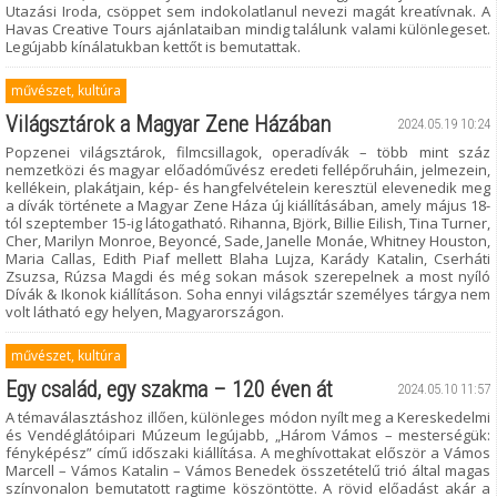
Utazási Iroda, csöppet sem indokolatlanul nevezi magát kreatívnak. A
Havas Creative Tours ajánlataiban mindig találunk valami különlegeset.
Legújabb kínálatukban kettőt is bemutattak.
művészet, kultúra
Világsztárok a Magyar Zene Házában
2024.05.19 10:24
Popzenei világsztárok, filmcsillagok, operadívák – több mint száz
nemzetközi és magyar előadóművész eredeti fellépőruháin, jelmezein,
kellékein, plakátjain, kép- és hangfelvételein keresztül elevenedik meg
a dívák története a Magyar Zene Háza új kiállításában, amely május 18-
tól szeptember 15-ig látogatható. Rihanna, Björk, Billie Eilish, Tina Turner,
Cher, Marilyn Monroe, Beyoncé, Sade, Janelle Monáe, Whitney Houston,
Maria Callas, Edith Piaf mellett Blaha Lujza, Karády Katalin, Cserháti
Zsuzsa, Rúzsa Magdi és még sokan mások szerepelnek a most nyíló
Dívák & Ikonok kiállításon. Soha ennyi világsztár személyes tárgya nem
volt látható egy helyen, Magyarországon.
művészet, kultúra
Egy család, egy szakma – 120 éven át
2024.05.10 11:57
A témaválasztáshoz illően, különleges módon nyílt meg a Kereskedelmi
és Vendéglátóipari Múzeum legújabb, „Három Vámos – mesterségük:
fényképész” című időszaki kiállítása. A meghívottakat először a Vámos
Marcell – Vámos Katalin – Vámos Benedek összetételű trió által magas
színvonalon bemutatott ragtime köszöntötte. A rövid előadást akár a