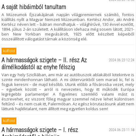
A saját hibáimból tanultam
A Múzeumok Éjszakájának napján világpremiernek számító, fontos
kiállítás nyílt a Magyar Nemzeti Múzeumban. Kertész Andor, aki André
Kertész néven lett – bátran mondhatjuk – világhírűvé, 130 évvel ezelőtt,
1894. július 2-án született. A kiállításon idehaza még sosem látott, 2021-
ben New Yorkban megvásárolt, 1925 előtt készített képeiből
összeállított válogatást tárnak a közönség elé.
külföld
A hármasságok szigete – II. rész Az
2024.06.23 12:24
álmélkodástól az enyhe félszig
Van egy hely Szicíliában, ami már az autóbuszok ablakából kitekintve is
szinte mindenhonnan látható. A mi útitervünkből sem marad ki, fel is
fogjuk keresni – de majd később. Utunk előbb a fővárosba vezet, mely
– egyebek között – arról is nevezetes, hogy itt működik Európa
legrégebbi parlamentje! A figyelmes szemlélő valami mást is
észrevehet, ez viszont főleg magyar szemmel nézve lehet különösen
feltűnő – és nem csak itt, Palermóban. Az egész körutazásunk alatt nem
láttunk hajléktalant, nem állított meg egyetlen koldus sem!
külföld
A hármasságok szigete – I. rész
2024.06.23 11:18