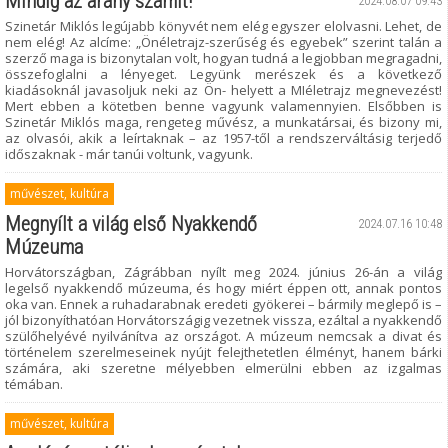
Mindig az arány számít!
2024.08.07 09:43
Szinetár Miklós legújabb könyvét nem elég egyszer elolvasni. Lehet, de
nem elég! Az alcíme: „Önéletrajz-szerűség és egyebek” szerint talán a
szerző maga is bizonytalan volt, hogyan tudná a legjobban megragadni,
összefoglalni a lényeget. Legyünk merészek és a következő
kiadásoknál javasoljuk neki az Ön- helyett a MIéletrajz megnevezést!
Mert ebben a kötetben benne vagyunk valamennyien. Elsőbben is
Szinetár Miklós maga, rengeteg művész, a munkatársai, és bizony mi,
az olvasói, akik a leírtaknak – az 1957-től a rendszerváltásig terjedő
időszaknak - már tanúi voltunk, vagyunk.
művészet, kultúra
Megnyílt a világ első Nyakkendő
2024.07.16 10:48
Múzeuma
Horvátországban, Zágrábban nyílt meg 2024. június 26-án a világ
legelső nyakkendő múzeuma, és hogy miért éppen ott, annak pontos
oka van. Ennek a ruhadarabnak eredeti gyökerei – bármily meglepő is –
jól bizonyíthatóan Horvátországig vezetnek vissza, ezáltal a nyakkendő
szülőhelyévé nyilvánítva az országot. A múzeum nemcsak a divat és
történelem szerelmeseinek nyújt felejthetetlen élményt, hanem bárki
számára, aki szeretne mélyebben elmerülni ebben az izgalmas
témában.
művészet, kultúra