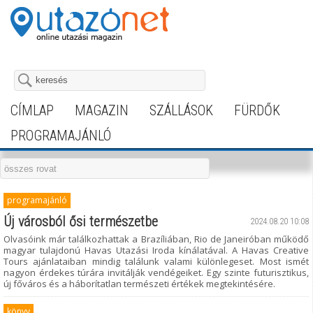
CÍMLAP
MAGAZIN
SZÁLLÁSOK
FÜRDŐK
PROGRAMAJÁNLÓ
programajánló
Új városból ősi természetbe
2024.08.20 10:08
Olvasóink már találkozhattak a Brazíliában, Rio de Janeiróban működő
magyar tulajdonú Havas Utazási Iroda kínálatával. A Havas Creative
Tours ajánlataiban mindig találunk valami különlegeset. Most ismét
nagyon érdekes túrára invitálják vendégeiket. Egy szinte futurisztikus,
új főváros és a háborítatlan természeti értékek megtekintésére.
könyv