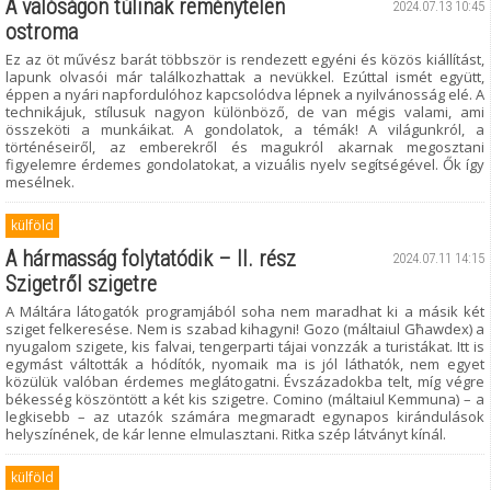
A valóságon túlinak reménytelen
2024.07.13 10:45
ostroma
Ez az öt művész barát többször is rendezett egyéni és közös kiállítást,
lapunk olvasói már találkozhattak a nevükkel. Ezúttal ismét együtt,
éppen a nyári napfordulóhoz kapcsolódva lépnek a nyilvánosság elé. A
technikájuk, stílusuk nagyon különböző, de van mégis valami, ami
összeköti a munkáikat. A gondolatok, a témák! A világunkról, a
történéseiről, az emberekről és magukról akarnak megosztani
figyelemre érdemes gondolatokat, a vizuális nyelv segítségével. Ők így
mesélnek.
külföld
A hármasság folytatódik – II. rész
2024.07.11 14:15
Szigetről szigetre
A Máltára látogatók programjából soha nem maradhat ki a másik két
sziget felkeresése. Nem is szabad kihagyni! Gozo (máltaiul Għawdex) a
nyugalom szigete, kis falvai, tengerparti tájai vonzzák a turistákat. Itt is
egymást váltották a hódítók, nyomaik ma is jól láthatók, nem egyet
közülük valóban érdemes meglátogatni. Évszázadokba telt, míg végre
békesség köszöntött a két kis szigetre. Comino (máltaiul Kemmuna) – a
legkisebb – az utazók számára megmaradt egynapos kirándulások
helyszínének, de kár lenne elmulasztani. Ritka szép látványt kínál.
külföld