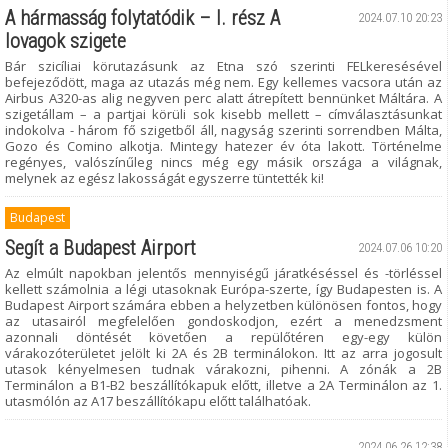
A hármasság folytatódik – I. rész A
2024.07.10 20:23
lovagok szigete
Bár szicíliai körutazásunk az Etna szó szerinti FELkeresésével
befejeződött, maga az utazás még nem. Egy kellemes vacsora után az
Airbus A320-as alig negyven perc alatt átrepített bennünket Máltára. A
szigetállam – a partjai körüli sok kisebb mellett – címválasztásunkat
indokolva - három fő szigetből áll, nagyság szerinti sorrendben Málta,
Gozo és Comino alkotja. Mintegy hatezer év óta lakott. Történelme
regényes, valószínűleg nincs még egy másik országa a világnak,
melynek az egész lakosságát egyszerre tüntették ki!
Budapest
Segít a Budapest Airport
2024.07.06 10:20
Az elmúlt napokban jelentős mennyiségű járatkéséssel és -törléssel
kellett számolnia a légi utasoknak Európa-szerte, így Budapesten is. A
Budapest Airport számára ebben a helyzetben különösen fontos, hogy
az utasairól megfelelően gondoskodjon, ezért a menedzsment
azonnali döntését követően a repülőtéren egy-egy külön
várakozóterületet jelölt ki 2A és 2B terminálokon. Itt az arra jogosult
utasok kényelmesen tudnak várakozni, pihenni. A zónák a 2B
Terminálon a B1-B2 beszállítókapuk előtt, illetve a 2A Terminálon az 1.
utasmólón az A17 beszállítókapu előtt találhatóak.
2024.06.26 12:38