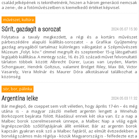
család jelképének is tekinthetnénk, hiszen a három generáció nemcsak
a zene-, de a fotóművészetben is kiemelkedő értéket képvisel.
művészet, kultúra
Sűrít, gazdagít a sorozat
2024.05.07 15:30
Folytatva a tavaly megkezdett, a régi és a kortárs művészet
párbeszédére alapuló kiállítás-sorozatot - a Grafikai Gyűjtemény
gazdag anyagából tartalmaz különleges válogatást a Szépművészeti
Múzeum „Folyt. köv.” címmel megnyílt és szeptember 15-ig látogatható
legújabb kiállítása. A mintegy száz, 16. és 20. századi művet felvonultató
tárlaton többek között Albrecht Dürer, Lucas van Leyden, Martin
Schongauer, Hendrik Goltzius, valamint Bridget Riley, Max Bili, Victor
Vasarely, Vera Molnár és Maurer Dóra alkotásaival találkozhat a
közönség.
sör, bor, pálinka
Argentína lelke
2024.05.03 11:32
Bár meglepő, de cseppet sem volt véletlen, hogy április 17-én – és még
utána is - a magyar zászló mellett argentin lengett a Winehub
Borközpont bejárata fölött. Ráadásul ennek két oka van. Ez a nap a
Malbec borok szerelmeseinek ünnepe, a Malbec Nap a világ egyik
legnépszerűbb szőlőfajtájának állít emléket. Bár az argentin borok
kapcsán gyakran esik szó a Malbec fajtáról, az elmúlt évtizedekben a
borvilág számos más régiója - közük Magyarország is - felfedezte ezt a