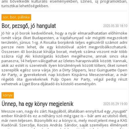
ami bővelkedik kulturális eseményekben, színes, új programokban,
turisztikai lehetőségekben.
sör, bor, pálinka
Bor, pezsgő, jó hangulat
2025.05.30 18:10
Jó hír a jó borok kedvelőinek, hogy a nyár elmaradhatatlan előhírnöke
ismét várja őket Budapesten, a Vajdahunyad vár mögötti megszokott
területén, június 1-ig. A Rosalia borpiknik teljes egészéről számot adni
persze nem lehet, de egy kóstolóval azért megpróbálkozhatunk.
Összesen 43 borászat kínálja borait, melyek száma viszont már több
százra rúg! Aki kóstolgatás közben megéhezne, annak sincs oka
panaszra, 14 helyen válogathat az ízletes harapnivalók között. Vannak,
akik az estét is szeretnék ilyen körülmények között tölteni, őket ismert
szereplők egész sora várja. Jön a Dirty Slippers, lesz Guinguette Open
Air Party, a gyerekeknek nap közben Kispárna Mesezenekar, a már
régebb óta gyerekeknek Pulp Open Air Party, végül pedig részt
vehetnek a Liget Bora díjátadó és kóstoló eseményén.
könyv
Ünnep, ha egy könyv megjelenik
2025.05.29 19:00
Messze van, nagy és zárt. Nagyjából, általában ennyit tud egy „nyugati”
ember Kínáról és ez a néhány szó még igaz is – bár ami az utolsó illeti,
már nem teljesen. Bizonyíték ez a könyv is, mely most jelent meg a KAS
Kiadónál. Szerzője, Kocsis András Sándor, saját személyes élményeit