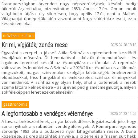
Franciaországban örvendett nagy népszerűségnek, később pedig
átkerült Argentínába, bizonyítottan 1853. április 17-én. Onnan indult
világhódító útjára, oly sikeresen, hogy április 17-ét, mint a Malbec
Világnapját ünnepeljük. Idén viszont pont Nagycsütörtökre esett, ez a
késedelem oka.
művészet, kultúra
Krimi, vígjáték, zenés mese
2025.04.28 18:18
Egyaránt szerepel a József Attila Színház szeptemberben kezdődő
évadjának műsorán. Öt bemutatóval – köztük ősbemutatóval - és
izgalmas tervekkel készül az évadnyitásra a társulat. A repertoár
változatos és lendületes. A Színház a 2025/26-os évadban is a tőle már
megszokott, magas színvonalon szolgálja közönségét: értékteremtő
előadásokkal, friss hangokkal és emlékezetes színházi élményekkel
vár mindenkit. A színház egy olyan hely, ahol a történetek a nézők
szeme láttára kelnek életre – az új évad pedig ismét megmutatja, milyen
sokféleképpen lehet ezeket elmesélni.
gasztronómia
A legfontosabb a vendégek véleménye
2025.04.23 11:26
A tavasz beköszöntének, a nyár közeledtének legbiztosabb jele, hogy
sorra nyitnak a szabadtéri vendéglátóhelyek. A Római-part legendás
sörkertje 1983 óta a budapesti nyár kihagyhatatlan része. A Duna
közelsége, az öreg platánfák árnyéka, a jó zene és a frissen sült hekk