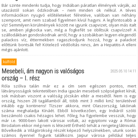
Bár szinte mindenki tudja, hogy Indiában páratlan élmények várják, az
utazástól sokan ódzkodnak – nem minden ok nélkül. A téves
információkon nyugvó előítéleteket félretéve, valóban van néhány
szempont, amit nem szabad figyelmen kívül hagyni. A legfontosabb a
víz! Semmilyen körülmények között ne igyunk csapvizet, olyan más italt
se, amiben jégkocka van, még a fogkefét se öblítsük csapvízzel! A
szállodákban gondoskodnak arról, hogy a szobákban legyen elegendő
palackos víz, éttermekben ragaszkodjunk hozzá, hogy a palackot
előttünk bontsák fel! Kötelező védőoltás nincs, ám a Hepatitis-A elleni
mégis ajánlott.
külföld
Mesebeli, ám nagyon is valóságos
2025.05.10 14:11
ország – I. rész
Róla szólva talán már ez a cím sem egészen pontos, mert
látványosságok tekintetében India igazán mesebeli szépségeket kínál,
sok másban viszont a valóság jócskán eltér a mesétől. Nem is egy
ország, hiszen 28 tagállamból áll, több mint 3 millió km2 területével
inkább egy kontinens! Tízszer akkora, mint Olaszország, lakóinak
száma meghaladja Kínáét. Ebből következően, egy Indiáról szóló
beszámoló csakis hézagos lehet. Főleg, ha figyelembe vesszük, hogy
már i.e. 9000-ben lakott városai voltak, az egyiptomi vagy a Római
Birodalom ekkor még nem is létezett! Érthető tehát a rengeteg látnivaló.
Bővelkedik a Világörökség részét képező helyszínekben, utunk során
számos ilyennel fogunk találkozni. Jaipur városa például teljes