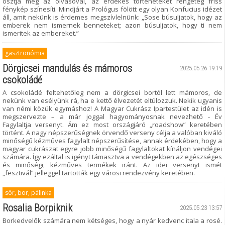
osztja meg az olvasóval, az érdekes történeteket rengeteg friss
fénykép színesíti. Mindjárt a Prológus fölött egy olyan Konfucius idézet
áll, amit nekünk is érdemes megszívlelnünk: „Sose búsuljatok, hogy az
emberek nem ismernek benneteket; azon búsuljatok, hogy ti nem
ismeritek az embereket.”
gasztronómia
Dörgicsei mandulás és mámoros
2025.05.26 19:19
csokoládé
A csokoládé feltehetőleg nem a dörgicsei bortól lett mámoros, de
nekünk van esélyünk rá, ha e kettő élvezetét eltúlozzuk. Nekik ugyanis
van némi közük egymáshoz! A Magyar Cukrász Ipartestület az idén is
megszervezte – a már joggal hagyományosnak nevezhető - Év
Fagylaltja versenyt. Ám ez most országjáró „roadshow” keretében
történt. A nagy népszerűségnek örvendő verseny célja a valóban kiváló
minőségű kézműves fagylalt népszerűsítése, annak érdekében, hogy a
magyar cukrászat egyre jobb minőségű fagylaltokat kínáljon vendégei
számára. Így ezáltal is igényt támasztva a vendégekben az egészséges
és minőségi, kézműves termékek iránt. Az idei versenyt ismét
„fesztivál” jelleggel tartották egy városi rendezvény keretében.
sör, bor, pálinka
Rosalia Borpiknik
2025.05.23 13:57
Borkedvelők számára nem kétséges, hogy a nyár kedvenc itala a rosé.