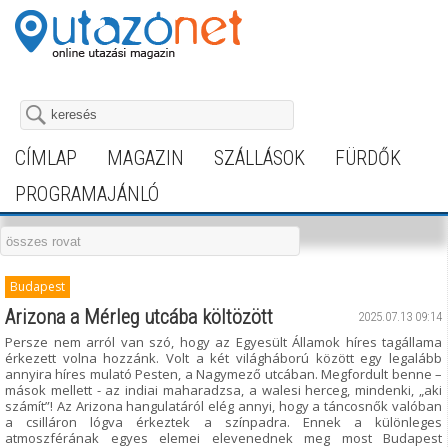
CÍMLAP
MAGAZIN
SZÁLLÁSOK
FÜRDŐK
PROGRAMAJÁNLÓ
Budapest
Arizona a Mérleg utcába költözött
2025.07.13 09:14
Persze nem arról van szó, hogy az Egyesült Államok híres tagállama
érkezett volna hozzánk. Volt a két világháború között egy legalább
annyira híres mulató Pesten, a Nagymező utcában. Megfordult benne –
mások mellett - az indiai maharadzsa, a walesi herceg, mindenki, „aki
számít”! Az Arizona hangulatáról elég annyi, hogy a táncosnők valóban
a csilláron lógva érkeztek a színpadra. Ennek a különleges
atmoszférának egyes elemei elevenednek meg most Budapest