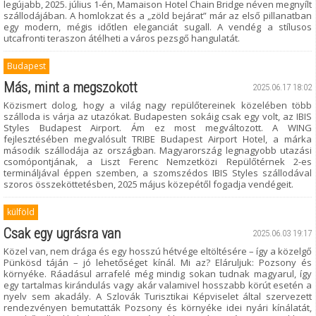
legújabb, 2025. július 1-én, Mamaison Hotel Chain Bridge néven megnyílt
szállodájában. A homlokzat és a „zöld bejárat” már az első pillanatban
egy modern, mégis időtlen eleganciát sugall. A vendég a stílusos
utcafronti teraszon átélheti a város pezsgő hangulatát.
Budapest
Más, mint a megszokott
2025.06.17 18:02
Közismert dolog, hogy a világ nagy repülőtereinek közelében több
szálloda is várja az utazókat. Budapesten sokáig csak egy volt, az IBIS
Styles Budapest Airport. Ám ez most megváltozott. A WING
fejlesztésében megvalósult TRIBE Budapest Airport Hotel, a márka
második szállodája az országban. Magyarország legnagyobb utazási
csomópontjának, a Liszt Ferenc Nemzetközi Repülőtérnek 2-es
termináljával éppen szemben, a szomszédos IBIS Styles szállodával
szoros összeköttetésben, 2025 május közepétől fogadja vendégeit.
külföld
Csak egy ugrásra van
2025.06.03 19:17
Közel van, nem drága és egy hosszú hétvége eltöltésére – így a közelgő
Pünkösd táján – jó lehetőséget kínál. Mi az? Eláruljuk: Pozsony és
környéke. Ráadásul arrafelé még mindig sokan tudnak magyarul, így
egy tartalmas kirándulás vagy akár valamivel hosszabb körút esetén a
nyelv sem akadály. A Szlovák Turisztikai Képviselet által szervezett
rendezvényen bemutatták Pozsony és környéke idei nyári kínálatát,