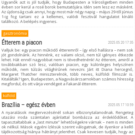
Ugyanők azt is jól tudják, hogy Budapesten a Városligetben minden
évben sor kerül a rosé borok bemutatójára. Idén sem lesz ez másként.
Az újdonság csak annyi, hogy most már négy napig – május 29-től június
1-ig fog tartani ez a kellemes, valódi fesztivál hangulatot kínáló
találkozó. A belépés ingyenes.
gasztronómia
Étterem a piacon
2025.05.20 17:35
Valljuk be: egy piacon működő étteremről – így első hallásra – nem sok
jót gondolnánk. Az hinnénk, ez valami olcsó, nem túl igényes étkezde
lehet. Hát ennél nagyobbat nem is tévedhetnénk! Az étterem, amiről a
továbbiakban szó lesz, valóban piacon, egy különleges helyszínen
működik, nem túlzás világhírűnek nevezni. Járt itt Diana hercegnő,
Margaret Thatcher miniszterelnök, több neves, külföldi filmszár is.
Kitalálták? Igen, Budapesten, a Nagyvásárcsarnokban számos híresség
megfordul, és ott várja vendégeit a Fakanál étterem.
külföld
Brazília – egész évben
2025.05.17 10:59
A nyaralások megtervezésénél sokan elbizonytalanodnak. Rengeteg
utazási iroda számtalan ajánlattal bombázza az érdeklődőket. A
tapasztaltabbak a „last minute” lehetőségekre várnak – nem is minden
ok nélkül. Mások egyéni ízlésük szerint válogatnak, de ilyenkor a kellő
tájékozottság hiánya hátrányt jelenthet. Csak kevesen tudják, hogy az