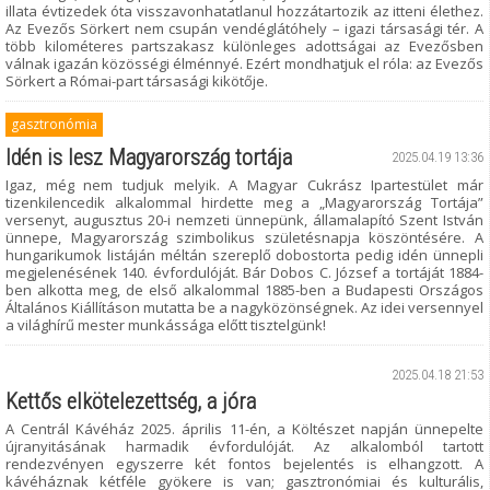
illata évtizedek óta visszavonhatatlanul hozzátartozik az itteni élethez.
Az Evezős Sörkert nem csupán vendéglátóhely – igazi társasági tér. A
több kilométeres partszakasz különleges adottságai az Evezősben
válnak igazán közösségi élménnyé. Ezért mondhatjuk el róla: az Evezős
Sörkert a Római-part társasági kikötője.
gasztronómia
Idén is lesz Magyarország tortája
2025.04.19 13:36
Igaz, még nem tudjuk melyik. A Magyar Cukrász Ipartestület már
tizenkilencedik alkalommal hirdette meg a „Magyarország Tortája”
versenyt, augusztus 20-i nemzeti ünnepünk, államalapító Szent István
ünnepe, Magyarország szimbolikus születésnapja köszöntésére. A
hungarikumok listáján méltán szereplő dobostorta pedig idén ünnepli
megjelenésének 140. évfordulóját. Bár Dobos C. József a tortáját 1884-
ben alkotta meg, de első alkalommal 1885-ben a Budapesti Országos
Általános Kiállításon mutatta be a nagyközönségnek. Az idei versennyel
a világhírű mester munkássága előtt tisztelgünk!
2025.04.18 21:53
Kettős elkötelezettség, a jóra
A Centrál Kávéház 2025. április 11-én, a Költészet napján ünnepelte
újranyitásának harmadik évfordulóját. Az alkalomból tartott
rendezvényen egyszerre két fontos bejelentés is elhangzott. A
kávéháznak kétféle gyökere is van; gasztronómiai és kulturális,