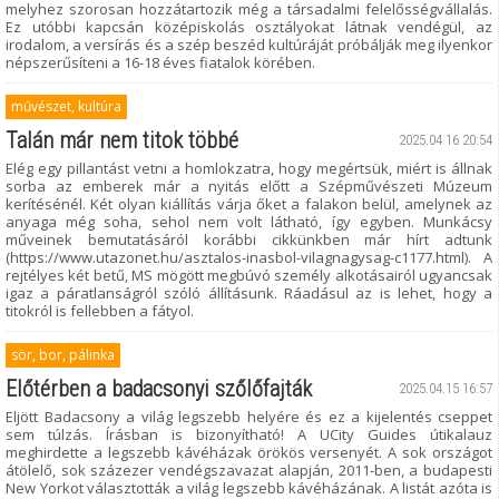
melyhez szorosan hozzátartozik még a társadalmi felelősségvállalás.
Ez utóbbi kapcsán középiskolás osztályokat látnak vendégül, az
irodalom, a versírás és a szép beszéd kultúráját próbálják meg ilyenkor
népszerűsíteni a 16-18 éves fiatalok körében.
művészet, kultúra
Talán már nem titok többé
2025.04.16 20:54
Elég egy pillantást vetni a homlokzatra, hogy megértsük, miért is állnak
sorba az emberek már a nyitás előtt a Szépművészeti Múzeum
kerítésénél. Két olyan kiállítás várja őket a falakon belül, amelynek az
anyaga még soha, sehol nem volt látható, így egyben. Munkácsy
műveinek bemutatásáról korábbi cikkünkben már hírt adtunk
(https://www.utazonet.hu/asztalos-inasbol-vilagnagysag-c1177.html). A
rejtélyes két betű, MS mögött megbúvó személy alkotásairól ugyancsak
igaz a páratlanságról szóló állításunk. Ráadásul az is lehet, hogy a
titokról is fellebben a fátyol.
sör, bor, pálinka
Előtérben a badacsonyi szőlőfajták
2025.04.15 16:57
Eljött Badacsony a világ legszebb helyére és ez a kijelentés cseppet
sem túlzás. Írásban is bizonyítható! A UCity Guides útikalauz
meghirdette a legszebb kávéházak örökös versenyét. A sok országot
átölelő, sok százezer vendégszavazat alapján, 2011-ben, a budapesti
New Yorkot választották a világ legszebb kávéházának. A listát azóta is