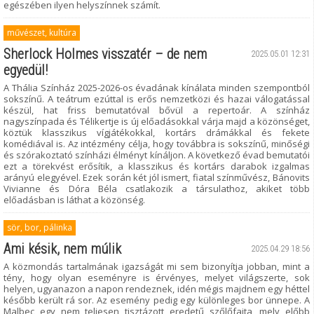
egészében ilyen helyszínnek számít.
művészet, kultúra
Sherlock Holmes visszatér – de nem
2025.05.01 12:31
egyedül!
A Thália Színház 2025-2026-os évadának kínálata minden szempontból
sokszínű. A teátrum ezúttal is erős nemzetközi és hazai válogatással
készül, hat friss bemutatóval bővül a repertoár. A színház
nagyszínpada és Télikertje is új előadásokkal várja majd a közönséget,
köztük klasszikus vígjátékokkal, kortárs drámákkal és fekete
komédiával is. Az intézmény célja, hogy továbbra is sokszínű, minőségi
és szórakoztató színházi élményt kínáljon. A következő évad bemutatói
ezt a törekvést erősítik, a klasszikus és kortárs darabok izgalmas
arányú elegyével. Ezek során két jól ismert, fiatal színművész, Bánovits
Vivianne és Dóra Béla csatlakozik a társulathoz, akiket több
előadásban is láthat a közönség.
sör, bor, pálinka
Ami késik, nem múlik
2025.04.29 18:56
A közmondás tartalmának igazságát mi sem bizonyítja jobban, mint a
tény, hogy olyan eseményre is érvényes, melyet világszerte, sok
helyen, ugyanazon a napon rendeznek, idén mégis majdnem egy héttel
később került rá sor. Az esemény pedig egy különleges bor ünnepe. A
Malbec egy nem teljesen tisztázott eredetű szőlőfajta, mely előbb