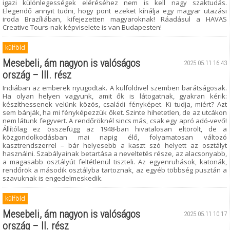
igazi különlegességek eléréséhez nem is kell nagy szaktudás.
Elegendő annyit tudni, hogy pont ezeket kínálja egy magyar utazási
iroda Brazíliában, kifejezetten magyaroknak! Ráadásul a HAVAS
Creative Tours-nak képviselete is van Budapesten!
külföld
Mesebeli, ám nagyon is valóságos
2025.05.11 16:43
ország – III. rész
Indiában az emberek nyugodtak. A külföldivel szemben barátságosak.
Ha olyan helyen vagyunk, amit ők is látogatnak, gyakran kérik:
készíthessenek velünk közös, családi fényképet. Ki tudja, miért? Azt
sem bánják, ha mi fényképezzük őket. Szinte hihetetlen, de az utcákon
nem látunk fegyvert. A rendőröknél sincs más, csak egy apró adó-vevő!
Állítólag ez összefügg az 1948-ban hivatalosan eltörölt, de a
közgondolkodásban mai napig élő, folyamatosan változó
kasztrendszerrel – bár helyesebb a kaszt szó helyett az osztályt
használni. Szabályainak betartása a neveltetés része, az alacsonyabb,
a magasabb osztályút feltétlenül tiszteli. Az egyenruhások, katonák,
rendőrök a második osztályba tartoznak, az egyéb többség pusztán a
szavuknak is engedelmeskedik.
külföld
Mesebeli, ám nagyon is valóságos
2025.05.11 10:17
ország – II. rész