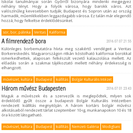
Iskolai tanulmányai során Győrről bizonyára mindenki megjegyez
néhány tényt. Hogy a folyók városa, hogy barokk város. Azt
valószínűleg kevesebben tudják; Budapest és Sopron után az ország
harmadik, műemlékekben leggazdagabb városa. Ez talán már elegendő
hozzá, hogy felkeltse érdeklődésünket.
sör, bor, pálinka
Veritas
Kalifornia
A filmrendező bora
2016.07.07 21:55
Különleges borbemutatóra hívta meg szakértő vendégeit a Veritas
Borkereskedés. Magyarországon ritkán kóstolható kaliforniai borokkal
ismerkedhettek, alaposan felkészült vezető kalauzolása mellett. Az
előadás során a szakmai tájékoztató mellett néhány érdekesség is
elhangzott.
művészet, kultúra
Budapest
kiállítás
Bolgár Kulturális Intézet
Három művész Budapesten
2016.07.01 23:43
Maguk a művészek és a szervezők is meglepődtek, milyen sok
érdeklődő gyűlt össze a budapesti Bolgár Kulturális Intézetben
rendezett kiállítás megnyitóján. A három kortárs bolgár művész
alkotásaiból rendezett tárlat szeptember 10-ig, munkanapokon 10 és 18
óra között látogatható.
művészet, kultúra
Budapest
kiállítás
Nemzeti Galéria
Modigliani