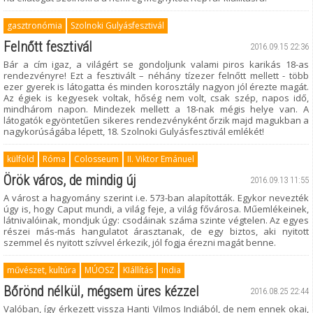
gasztronómia
Szolnoki Gulyásfesztivál
Felnőtt fesztivál
2016.09.15 22:36
Bár a cím igaz, a világért se gondoljunk valami piros karikás 18-as
rendezvényre! Ezt a fesztivált – néhány tízezer felnőtt mellett - több
ezer gyerek is látogatta és minden korosztály nagyon jól érezte magát.
Az égiek is kegyesek voltak, hőség nem volt, csak szép, napos idő,
mindhárom napon. Mindezek mellett a 18-nak mégis helye van. A
látogatók egyöntetűen sikeres rendezvényként őrzik majd magukban a
nagykorúságába lépett, 18. Szolnoki Gulyásfesztivál emlékét!
külföld
Róma
Colosseum
II. Viktor Emánuel
Örök város, de mindig új
2016.09.13 11:55
A várost a hagyomány szerint i.e. 573-ban alapították. Egykor nevezték
úgy is, hogy Caput mundi, a világ feje, a világ fővárosa. Műemlékeinek,
látnivalóinak, mondjuk úgy: csodáinak száma szinte végtelen. Az egyes
részei más-más hangulatot árasztanak, de egy biztos, aki nyitott
szemmel és nyitott szívvel érkezik, jól fogja érezni magát benne.
művészet, kultúra
MÚOSZ
KIállítás
India
Bőrönd nélkül, mégsem üres kézzel
2016.08.25 22:44
Valóban, így érkezett vissza Hanti Vilmos Indiából, de nem ennek okai,