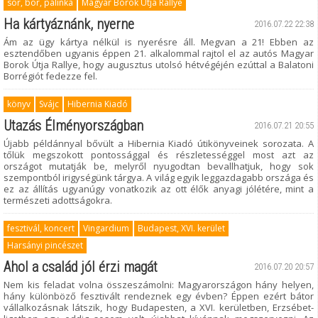
sör, bor, pálinka
Magyar Borok Útja Rallye
Ha kártyáznánk, nyerne
2016.07.22 22:38
Ám az ügy kártya nélkül is nyerésre áll. Megvan a 21! Ebben az
esztendőben ugyanis éppen 21. alkalommal rajtol el az autós Magyar
Borok Útja Rallye, hogy augusztus utolsó hétvégéjén ezúttal a Balatoni
Borrégiót fedezze fel.
könyv
Svájc
Hibernia Kiadó
Utazás Élményországban
2016.07.21 20:55
Újabb példánnyal bővült a Hibernia Kiadó útikönyveinek sorozata. A
tőlük megszokott pontossággal és részletességgel most azt az
országot mutatják be, melyről nyugodtan bevallhatjuk, hogy sok
szempontból irigységünk tárgya. A világ egyik leggazdagabb országa és
ez az állítás ugyanúgy vonatkozik az ott élők anyagi jólétére, mint a
természeti adottságokra.
fesztivál, koncert
Vingardium
Budapest, XVI. kerület
Harsányi pincészet
Ahol a család jól érzi magát
2016.07.20 20:57
Nem kis feladat volna összeszámolni: Magyarországon hány helyen,
hány különböző fesztivált rendeznek egy évben? Éppen ezért bátor
vállalkozásnak látszik, hogy Budapesten, a XVI. kerületben, Erzsébet-