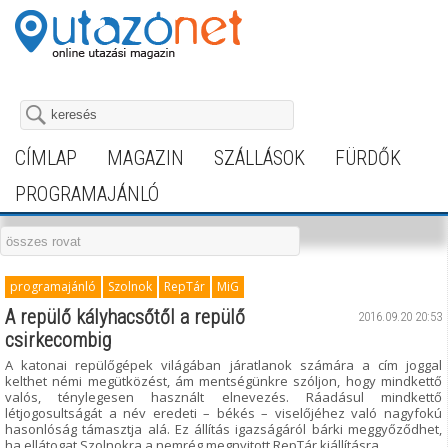
CÍMLAP
MAGAZIN
SZÁLLÁSOK
FÜRDŐK
PROGRAMAJÁNLÓ
programajánló
Szolnok
RepTár
MiG
A repülő kályhacsőtől a repülő
2016.09.20 20:53
csirkecombig
A katonai repülőgépek világában járatlanok számára a cím joggal
kelthet némi megütközést, ám mentségünkre szóljon, hogy mindkettő
valós, ténylegesen használt elnevezés. Ráadásul mindkettő
létjogosultságát a név eredeti – békés – viselőjéhez való nagyfokú
hasonlóság támasztja alá. Ez állítás igazságáról bárki meggyőződhet,
ha ellátogat Szolnokra a nemrég megnyitott RepTár kiállításra.