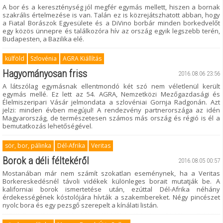
A bor és a kereszténység jól megfér egymás mellett, hiszen a bornak
szakrális értelmezése is van. Talán ez is közrejátszhatott abban, hogy
a Fiatal Borászok Egyesülete és a DiVino borbár minden borkedvelőt
egy közös ünnepre és találkozóra hív az ország egyik legszebb terén,
Budapesten, a Bazilika elé.
külföld
Szlovénia
AGRA Kiállítás
Hagyományosan friss
2016.08.06 23:56
A látszólag egymásnak ellentmondó két szó nem véletlenül került
egymás mellé. Ez lett az 54. AGRA, Nemzetközi Mezőgazdasági és
Élelmiszeripari Vásár jelmondata a szlovéniai Gornja Radgonán. Azt
jelzi: minden évben megújul! A rendezvény partnerországa az idén
Magyarország, de természetesen számos más ország és régió is él a
bemutatkozás lehetőségével.
sör, bor, pálinka
Dél-Afrika
Veritas
Borok a déli féltekéről
2016.08.05 00:57
Mostanában már nem számít szokatlan eseménynek, ha a Veritas
Borkereskedésnél távoli vidékek különleges borait mutatják be. A
kaliforniai borok ismertetése után, ezúttal Dél-Afrika néhány
érdekességének kóstolójára hívták a szakembereket. Négy pincészet
nyolc bora és egy pezsgő szerepelt a kínálati listán.