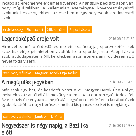
inkább az eredménye érdemel figyelmet. A hangsúly pedig itt azon van,
hogy míg általában a kellemetlen eseménynél következményekről
szoktunk beszélni, ebben az esetben mégis helyesebb eredményről
szólni.
érdekesség
Budapest
XIII. kerület
Papp László
Legendaképző ereje volt
2016.08.23 21:58
Hírnevéhez méltó érdeklődés mellett, családtagjai, sportvezetők, sok
száz tisztelője jelenlétében avatták fel a sportlegenda, Papp László
szobrát Budapesten a XIII. kerületben, azon a téren, ami rövidesen az ő
nevét fogja viselni.
sör, bor, pálinka
Magyar Borok Útja Rallye
A megújulás jegyében
2016.08.20 19:45
Már csak egy hét, és kezdetét veszi a 21. Magyar Borok Útja Rallye,
melynek száz autóból álló mezőnye idén a Balatoni Borrégiót fedezi fel.
Az exkluzív élménytúra a megújulás jegyében – eltérően a korábbi évek
gyakorlatától - a nagy borászok mellett kis pincészeteket is meglátogat.
sör, bor, pálinka
Junibor
DiVino
Negyedszer is négy napig, a Bazilika
2016.08.19 19:33
előtt