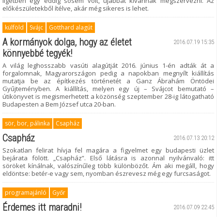
ligetben egy eddig sosem volt, újabbat kívánnak megszervezni. Az
előkészületekből ítélve, akár még sikeres is lehet.
külföld
Svájc
Gotthard alagút
A kormányok dolga, hogy az életet
2016.07.19 15:35
könnyebbé tegyék!
A világ leghosszabb vasúti alagútját 2016. június 1-én adták át a
forgalomnak, Magyarországon pedig a napokban megnyílt kiállítás
mutatja be az építkezés történetét a Ganz Ábrahám Öntödei
Gyűjteményben. A kiállítás, melyen egy új – Svájcot bemutató –
útikönyvet is megismerhetett a közönség szeptember 28-ig látogatható
Budapesten a Bem József utca 20-ban.
sör, bor, pálinka
Csapház
Csapház
2016.07.13 20:12
Szokatlan felirat hívja fel magára a figyelmet egy budapesti üzlet
bejárata fölött. „Csapház”. Első látásra is azonnal nyilvánvaló: itt
söröket kínálnak, valószínűleg több különbözőt. Ám aki megáll, hogy
eldöntse: betér-e vagy sem, nyomban észrevesz még egy furcsaságot.
programajánló
Győr
Érdemes itt maradni!
2016.07.09 22:45