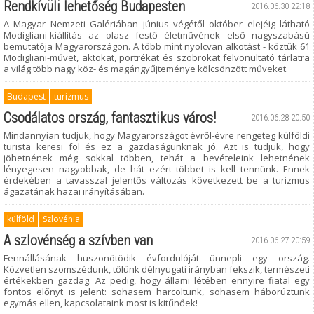
Rendkívüli lehetőség Budapesten
2016.06.30 22:18
A Magyar Nemzeti Galériában június végétől október elejéig látható
Modigliani-kiállítás az olasz festő életművének első nagyszabású
bemutatója Magyarországon. A több mint nyolcvan alkotást - köztük 61
Modigliani-művet, aktokat, portrékat és szobrokat felvonultató tárlatra
a világ több nagy köz- és magángyűjteménye kölcsönzött műveket.
Budapest
turizmus
Csodálatos ország, fantasztikus város!
2016.06.28 20:50
Mindannyian tudjuk, hogy Magyarországot évről-évre rengeteg külföldi
turista keresi föl és ez a gazdaságunknak jó. Azt is tudjuk, hogy
jöhetnének még sokkal többen, tehát a bevételeink lehetnének
lényegesen nagyobbak, de hát ezért többet is kell tennünk. Ennek
érdekében a tavasszal jelentős változás következett be a turizmus
ágazatának hazai irányításában.
külföld
Szlovénia
A szlovénség a szívben van
2016.06.27 20:59
Fennállásának huszonötödik évfordulóját ünnepli egy ország.
Közvetlen szomszédunk, tőlünk délnyugati irányban fekszik, természeti
értékekben gazdag. Az pedig, hogy állami létében ennyire fiatal egy
fontos előnyt is jelent: sohasem harcoltunk, sohasem háborúztunk
egymás ellen, kapcsolataink most is kitűnőek!