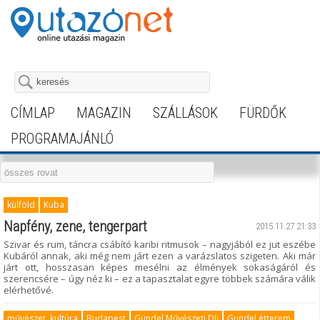
CÍMLAP
MAGAZIN
SZÁLLÁSOK
FÜRDŐK
PROGRAMAJÁNLÓ
külföld
Kuba
Napfény, zene, tengerpart
2015.11.27 21:33
Szivar és rum, táncra csábító karibi ritmusok – nagyjából ez jut eszébe
Kubáról annak, aki még nem járt ezen a varázslatos szigeten. Aki már
járt ott, hosszasan képes mesélni az élmények sokaságáról és
szerencsére – úgy néz ki – ez a tapasztalat egyre többek számára válik
elérhetővé.
művészet, kultúra
Budapest
Gundel Művészeti Díj
Gundel étterem