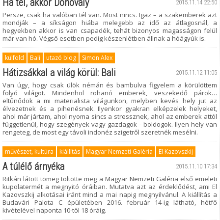
Ha tél, akkor Donovaly
2015.11.14 22:50
Persze, csak ha valóban tél van. Most nincs. Igaz – a szakemberek azt
mondják – a síkságon hiába melegebb az idő az átlagosnál, a
hegyekben akkor is van csapadék, tehát bizonyos magasságon felül
már van hó. Végső esetben pedig készenlétben állnak a hóágyúk is.
külföld
Bali
utazó blog
Simon Alex
Hátizsákkal a világ körül: Bali
2015.11.12 11:05
Van úgy, hogy csak ülök némán és bambulva figyelem a körülöttem
folyó világot. Mindenhol rohanó emberek, veszekedő párok…
eltűnődök a mi materialista világunkon, melyben kevés hely jut az
élvezetnek és a pihenésnek. Ilyenkor gyakran elképzelek helyeket,
ahol már jártam, ahol nyoma sincs a stressznek, ahol az emberek attól
függetlenül, hogy szegények vagy gazdagok - boldogok. Ilyen hely van
rengeteg, de most egy távoli indonéz szigetről szeretnék mesélni.
művészet, kultúra
kiállítás
Magyar Nemzeti Galéria
El Kazovszkij
A túlélő árnyéka
2015.11.10 17:34
Ritkán látott tömeg töltötte meg a Magyar Nemzeti Galéria első emeleti
kupolatermét a megnyitó óráiban. Mutatva azt az érdeklődést, ami El
Kazovszkij alkotásai iránt mind a mai napig megnyilvánul. A kiállítás a
Budavári Palota C épületében 2016. február 14-ig látható, hétfő
kivételével naponta 10-től 18 óráig.