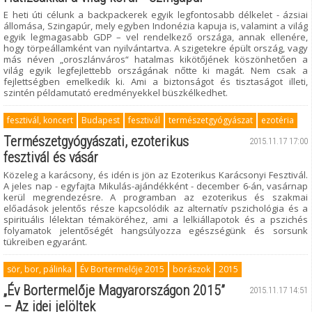
E heti úti célunk a backpackerek egyik legfontosabb délkelet - ázsiai
állomása, Szingapúr, mely egyben Indonézia kapuja is, valamint a világ
egyik legmagasabb GDP – vel rendelkező országa, annak ellenére,
hogy törpeállamként van nyilvántartva. A szigetekre épült ország, vagy
más néven „oroszlánváros“ hatalmas kikötőjének köszönhetően a
világ egyik legfejlettebb országának nőtte ki magát. Nem csak a
fejlettségben emelkedik ki. Ami a biztonságot és tisztaságot illeti,
szintén példamutató eredményekkel büszkélkedhet.
fesztivál, koncert
Budapest
fesztivál
természetgyógyászat
ezotéria
Természetgyógyászati, ezoterikus
2015.11.17 17:00
fesztivál és vásár
Közeleg a karácsony, és idén is jön az Ezoterikus Karácsonyi Fesztivál.
A jeles nap - egyfajta Mikulás-ajándékként - december 6-án, vasárnap
kerül megrendezésre. A programban az ezoterikus és szakmai
előadások jelentős része kapcsolódik az alternatív pszichológia és a
spirituális lélektan témaköréhez, ami a lelkiállapotok és a pszichés
folyamatok jelentőségét hangsúlyozza egészségünk és sorsunk
tükreiben egyaránt.
sör, bor, pálinka
Év Bortermelője 2015
borászok
2015
„Év Bortermelője Magyarországon 2015”
2015.11.17 14:51
– Az idei jelöltek