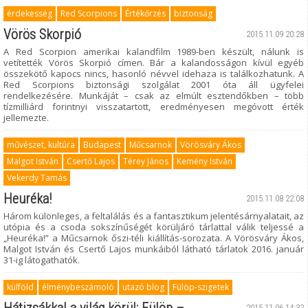
érdekesség
Red Scorpions
Értékőrzés
biztonság
Vörös Skorpió
2015.11.09 20:28
A Red Scorpion amerikai kalandfilm 1989-ben készült, nálunk is
vetítették Vörös Skorpió címen. Bár a kalandosságon kívül egyéb
összekötő kapocs nincs, hasonló névvel idehaza is találkozhatunk. A
Red Scorpions biztonsági szolgálat 2001 óta áll ügyfelei
rendelkezésére. Munkáját – csak az elmúlt esztendőkben – több
tízmilliárd forintnyi visszatartott, eredményesen megóvott érték
jellemezte.
művészet, kultúra
Budapest
Műcsarnok
Vörösváry Ákos
Malgot István
Csertő Lajos
Térey János
Kemény István
Vekerdy Tamás
Heuréka!
2015.11.08 22:08
Három különleges, a feltalálás és a fantasztikum jelentésárnyalatait, az
utópia és a csoda sokszínűségét körüljáró tárlattal válik teljessé a
„Heuréka!” a Műcsarnok őszi-téli kiállítás-sorozata. A Vörösváry Ákos,
Malgot István és Csertő Lajos munkáiból látható tárlatok 2016. január
31-ig látogathatók.
külföld
élménybeszámoló
utazó blog
Fülöp-szigetek
2015.11.06 14:32