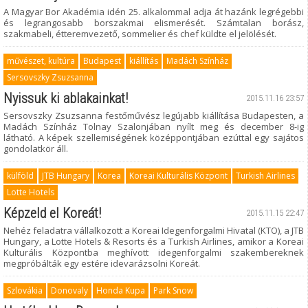
A Magyar Bor Akadémia idén 25. alkalommal adja át hazánk legrégebbi
és legrangosabb borszakmai elismerését. Számtalan borász,
szakmabeli, étteremvezető, sommelier és chef küldte el jelölését.
művészet, kultúra
Budapest
kiállítás
Madách Színház
Sersovszky Zsuzsanna
Nyissuk ki ablakainkat!
2015.11.16 23:57
Sersovszky Zsuzsanna festőművész legújabb kiállítása Budapesten, a
Madách Színház Tolnay Szalonjában nyílt meg és december 8-ig
látható. A képek szellemiségének középpontjában ezúttal egy sajátos
gondolatkör áll.
külföld
JTB Hungary
Korea
Koreai Kulturális Központ
Turkish Airlines
Lotte Hotels
Képzeld el Koreát!
2015.11.15 22:47
Nehéz feladatra vállalkozott a Koreai Idegenforgalmi Hivatal (KTO), a JTB
Hungary, a Lotte Hotels & Resorts és a Turkish Airlines, amikor a Koreai
Kulturális Központba meghívott idegenforgalmi szakembereknek
megpróbálták egy estére idevarázsolni Koreát.
Szlovákia
Donovaly
Honda Kupa
Park Snow