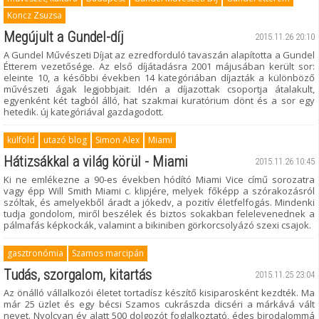
Koncz Zsuzsa
Megújult a Gundel-díj
2015.11.26 20:10
A Gundel Művészeti Díjat az ezredforduló tavaszán alapította a Gundel
Étterem vezetősége. Az első díjátadásra 2001 májusában került sor:
eleinte 10, a későbbi években 14 kategóriában díjazták a különböző
művészeti ágak legjobbjait. Idén a díjazottak csoportja átalakult,
egyenként két tagból álló, hat szakmai kuratórium dönt és a sor egy
hetedik. új kategóriával gazdagodott.
külföld
utazó blog
Simon Alex
Miami
Hátizsákkal a világ körül - Miami
2015.11.26 10:45
Ki ne emlékezne a 90-es években hódító Miami Vice című sorozatra
vagy épp Will Smith Miami c. klipjére, melyek főképp a szórakozásról
szóltak, és amelyekből áradt a jókedv, a pozitív életfelfogás. Mindenki
tudja gondolom, miről beszélek és biztos sokakban felelevenednek a
pálmafás képkockák, valamint a bikiniben görkorcsolyázó szexi csajok.
gasztronómia
Szamos marcipán
Tudás, szorgalom, kitartás
2015.11.25 23:04
Az önálló vállalkozói életet tortadísz készítő kisiparosként kezdték. Ma
már 25 üzlet és egy bécsi Szamos cukrászda dicséri a márkává vált
nevet. Nyolcvan év alatt 500 dolgozót foglalkoztató, édes birodalommá