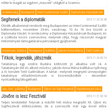
nőtte ki magát az egykori „maszek” világból a Szamos.
érdekesség
Budapest
InterContinental Szálló
Diplomata Házastársak
Segítenek a diplomaták
2015.11.24 20:38
Ötödik alkalommal rendezik meg Budapesten az InterContinental Szálló
báltermében, november 29-én, vasárnap, 10 és 16 óra között a
Diplomata Vásárt. A rendezvény a Diplomata Házastársak Budapest, és
a szálloda közös szervezése, melynek célja, hogy rászoruló magyar
intézmények támogatására pénzalapot gyűjtsenek.
művészet, kultúra
Budapest
kiállítás
Jakobi Anna Mária
Tető Galéria
Titkok, legendák, játszmák
2015.11.24 00:14
Tatabánya egy estére Budára költözött. Jó alkalma volt rá. A
Tatabányán élő és alkotó művész, Jakobi Anna Mária kiállítása nyílt meg
a XI. kerületi Tető Galériában. A tárlat - melynek megnyitó ünnepségén
tatabányai előadóművészek is közreműködtek – december
nyolcadikáig látogatható.
sör, bor, pálinka
Budapest
Újbor és Sajt Fesztivál
Vajdahunyad vára
Jövőre is lesz Fesztivál
2015.11.21 00:18
Teljes lendülettel folynak a másfél hét múlva megnyíló XII. Újbor és
Sajtfesztivál előkészületei, de a szervezők már egy évvel előre