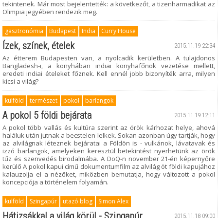
tekintenek. Már most bejelentették: a következőt, a tizenharmadikat az
Olimpia jegyében rendezik meg.
gasztronómia
Budapest
India
Curry House
Ízek, színek, ételek
2015.11.19 22:34
Az étterem Budapesten van, a nyolcadik kerületben. A tulajdonos
Bangladesh-i, a konyhában indiai konyhafőnök vezetése mellett,
eredeti indiai ételeket főznek. Kell ennél jobb bizonyíték arra, milyen
kicsi a világ?
külföld
természet
pokol
barlangok
A pokol 5 földi bejárata
2015.11.19 12:11
A pokol több vallás és kultúra szerint az örök kárhozat helye, ahová
haláluk után jutnak a becstelen lelkek. Sokan azonban úgy tartják, hogy
az alvilágnak léteznek bejáratai a Földön is - vulkánok, lávatavak és
izzó barlangok, amelyeken keresztül betekintést nyerhetünk az örök
tűz és szenvedés birodalmába. A DoQ-n november 21-én képernyőre
kerülő A pokol kapui című dokumentumfilm az alvilág öt földi kapujához
kalauzolja el a nézőket, miközben bemutatja, hogy változott a pokol
koncepciója a történelem folyamán.
külföld
Szingapúr
utazó blog
Simon Alex
Hátizsákkal a világ körül - Szingapúr
2015.11.18 09:00