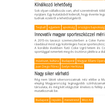
Kínálkozó lehetőség
Sok olyan vállalkozás van, ahol szeretnének több
nyújtani. Egy kutatásból kiderült, hogy évente leg
tudnak ezekről a lehetőségekről.
Teqball
egyetem
ajnokság
országos bajnokság
Innovatív magyar sporteszközzel méri
A 2015-ös tavaszi szemeszterben a Coke Funiver
ráadásul most egy különleges hazai sporteszköz
A korábbi években futó Coke Ugró1etem és Cok
sportággal ismerteti meg és ösztönzi játékra a d
művészet, kultúra
Budapest
Magyar Állami Oper
Juan Diego Flórez
Evelyn Herlitzius
Nagy siker várható
Rég nem látott sikersorozatnak néz elébe a Ma
elejéig Magyarország legnagyobb színházaina
társulata, és még két világsztár énekes is fellép
mutatkoznak be.
Budapest
repülés
menetrend
Wizz Air