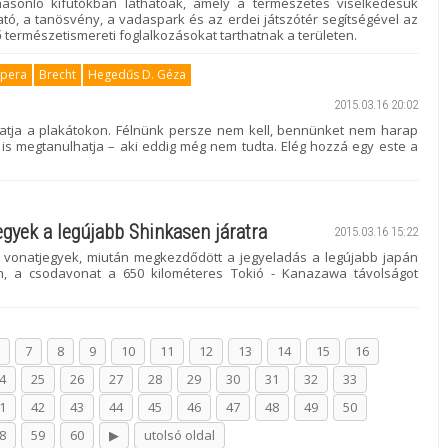
hasonló kifutókban láthatóak, amely a természetes viselkedésük
ató, a tanösvény, a vadaspark és az erdei játszótér segítségével az
ő természetismereti foglalkozásokat tarthatnak a területen.
opera
Brecht
Hegedűs D. Géza
2015.03.16 20:02
thatja a plakátokon. Félnünk persze nem kell, bennünket nem harap
 is megtanulhatja – aki eddig még nem tudta. Elég hozzá egy este a
egyek a legújabb Shinkasen járatra
2015.03.16 15:22
-i vonatjegyek, miután megkezdődött a jegyeladás a legújabb japán
an, a csodavonat a 650 kilométeres Tokió - Kanazawa távolságot
7
8
9
10
11
12
13
14
15
16
4
25
26
27
28
29
30
31
32
33
1
42
43
44
45
46
47
48
49
50
8
59
60
▶
utolsó oldal