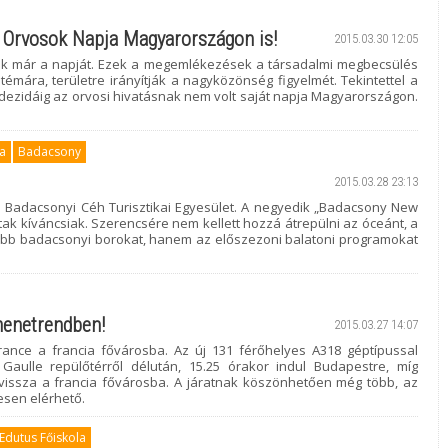
z Orvosok Napja Magyarországon is!
2015.03.30 12:05
ik már a napját. Ezek a megemlékezések a társadalmi megbecsülés
t témára, területre irányítják a nagyközönség figyelmét. Tekintettel a
ezidáig az orvosi hivatásnak nem volt saját napja Magyarországon.
a
Badacsony
2015.03.28 23:13
Badacsonyi Céh Turisztikai Egyesület. A negyedik „Badacsony New
k kíváncsiak. Szerencsére nem kellett hozzá átrepülni az óceánt, a
bb badacsonyi borokat, hanem az előszezoni balatoni programokat
menetrendben!
2015.03.27 14:07
 France a francia fővárosba. Az új 131 férőhelyes A318 géptípussal
Gaulle repülőtérről délután, 15.25 órakor indul Budapestre, míg
 vissza a francia fővárosba. A járatnak köszönhetően még több, az
esen elérhető.
Edutus Főiskola