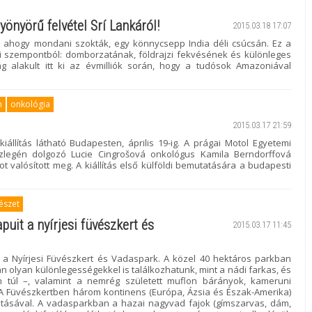
yönyörű felvétel Srí Lankáról!
2015.03.18 17:07
n, ahogy mondani szokták, egy könnycsepp India déli csúcsán. Ez a
iai szempontból: domborzatának, földrajzi fekvésének és különleges
g alakult itt ki az évmilliók során, hogy a tudósok Amazoniával
m
onkológia
2015.03.17 21:59
állítás látható Budapesten, április 19-ig. A prágai Motol Egyetemi
zlegén dolgozó Lucie Cingrošová onkológus Kamila Berndorffová
 valósított meg. A kiállítás első külföldi bemutatására a budapesti
észet
puit a nyírjesi füvészkert és
2015.03.17 11:45
a Nyírjesi Füvészkert és Vadaspark. A közel 40 hektáros parkban
n olyan különlegességekkel is találkozhatunk, mint a nádi farkas, és
túl –, valamint a nemrég született muflon bárányok, kameruni
A Füvészkertben három kontinens (Európa, Ázsia és Észak-Amerika)
atásával. A vadasparkban a hazai nagyvad fajok (gímszarvas, dám,