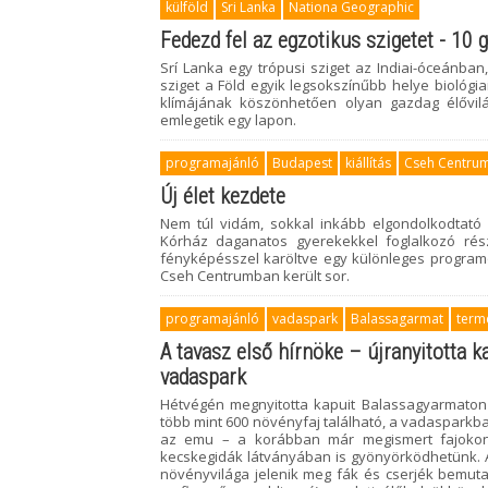
külföld
Sri Lanka
Nationa Geographic
Fedezd fel az egzotikus szigetet - 10 g
Srí Lanka egy trópusi sziget az Indiai-óceánba
sziget a Föld egyik legsokszínűbb helye biológ
klímájának köszönhetően olyan gazdag élővilá
emlegetik egy lapon.
programajánló
Budapest
kiállítás
Cseh Centru
Új élet kezdete
Nem túl vidám, sokkal inkább elgondolkodtató ki
Kórház daganatos gyerekekkel foglalkozó rés
fényképésszel karöltve egy különleges programot
Cseh Centrumban került sor.
programajánló
vadaspark
Balassagarmat
term
A tavasz első hírnöke – újranyitotta ka
vadaspark
Hétvégén megnyitotta kapuit Balassagyarmaton 
több mint 600 növényfaj található, a vadasparkba
az emu – a korábban már megismert fajokon 
kecskegidák látványában is gyönyörködhetünk. 
növényvilága jelenik meg fák és cserjék bemut