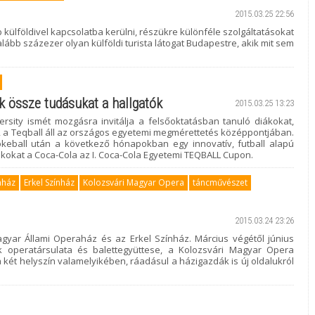
2015.03.25 22:56
 külföldivel kapcsolatba kerülni, részükre különféle szolgáltatásokat
alább százezer olyan külföldi turista látogat Budapestre, akik mit sem
k össze tudásukat a hallgatók
2015.03.25 13:23
sity ismét mozgásra invitálja a felsőoktatásban tanuló diákokat,
, a Teqball áll az országos egyetemi megmérettetés középpontjában.
eball után a következő hónapokban egy innovatív, futball alapú
iákokat a Coca-Cola az I. Coca-Cola Egyetemi TEQBALL Cupon.
aház
Erkel Színház
Kolozsvári Magyar Opera
táncművészet
2015.03.24 23:26
gyar Állami Operaház és az Erkel Színház. Március végétől június
k operatársulata és balettegyüttese, a Kolozsvári Magyar Opera
 a két helyszín valamelyikében, ráadásul a házigazdák is új oldalukról