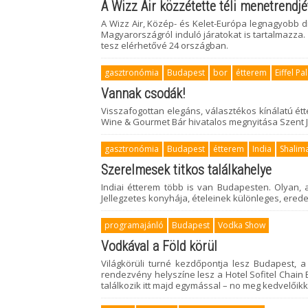
A Wizz Air közzétette téli menetrendjé
A Wizz Air, Közép- és Kelet-Európa legnagyobb d
Magyarországról induló járatokat is tartalmazza. 
tesz elérhetővé 24 országban.
gasztronómia
Budapest
bor
étterem
Eiffel Pa
Vannak csodák!
Visszafogottan elegáns, választékos kínálatú ét
Wine & Gourmet Bár hivatalos megnyitása Szent J
gasztronómia
Budapest
étterem
India
Shalim
Szerelmesek titkos találkahelye
Indiai étterem több is van Budapesten. Olyan, 
Jellegzetes konyhája, ételeinek különleges, eredet
programajánló
Budapest
Vodka Show
Vodkával a Föld körül
Világkörüli turné kezdőpontja lesz Budapest,
rendezvény helyszíne lesz a Hotel Sofitel Chain
találkozik itt majd egymással – no meg kedvelőikk