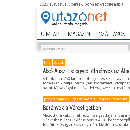
2026. augusztus 7. péntek, Ibolya és Afrodité napja
CÍMLAP
MAGAZIN
SZÁLLÁSOK
túra
Alpok
Alsó-Ausztria: egyedi élmények az Alp
A több mint 250 kirándulóhellyel és számtalan l
formákat kínálja, bármilyen időtartamú kikapcso
baráti társaságoknak. Az idei évi, szezon- nyitá
programajánló
gasztronómia
Vajdahunyadvára
Bárányok a Városligetben
Második alkalommal lesz házigazdája a Bárán
Húsvéthoz illeszkedően április 4 – 6. között tart
felnőttek és gyerekek egyaránt kiválóan szórako