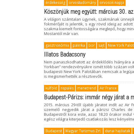
érdekesség
orvostudomány
orvosok napja
Köszönjük meg együtt: március 30. a
A világon számtalan ügynek, szakmának ünnepl
fokmérőjét is jelentik, s egy rövid ideig az adot
szakma kiemelt fontosságára meglepő, hogy mind
Mostantól már van.
gasztronómia
pálinka
bor
sajt
New York Palot
Illatos Badacsony
Nem panaszkodhatott az érdeklődés hiányára a 
Yorkban” rendezvényükre ismét több százan volta
budapesti New York Palotában nemcsak a legúja
is megismerhették a résztvevők.
külföld
repülés
menetrend
Air France
Budapest-Párizs: immár négy járat a 
2015. március 29-től újabb járatot indít az Air
üzemelő negyedik járat a párizsi Charles de 
Budapestről kora este, azaz 18.20 órakor indul
egész világra kiterjedő csatlakozás lesz kényelm
Budapest
Magyar Turizmus Zrt.
dunai hajóutak