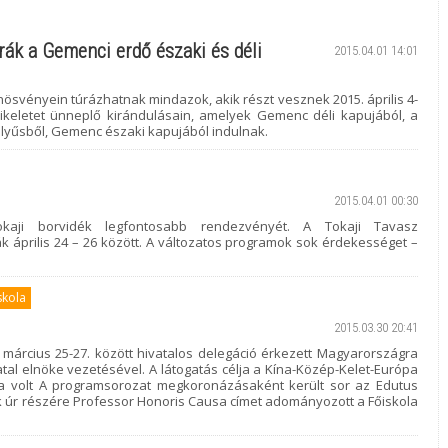
rák a Gemenci erdő északi és déli
2015.04.01 14:01
ösvényein túrázhatnak mindazok, akik részt vesznek 2015. április 4-
eletet ünneplő kirándulásain, amelyek Gemenc déli kapujából, a
elyűsből, Gemenc északi kapujából indulnak.
2015.04.01 00:30
aji borvidék legfontosabb rendezvényét. A Tokaji Tavasz
k április 24 – 26 között. A változatos programok sok érdekességet –
skola
2015.03.30 20:41
árcius 25-27. között hivatalos delegáció érkezett Magyarországra
Hivatal elnöke vezetésével. A látogatás célja a Kína-Közép-Kelet-Európa
sa volt A programsorozat megkoronázásaként került sor az Edutus
ök úr részére Professor Honoris Causa címet adományozott a Főiskola