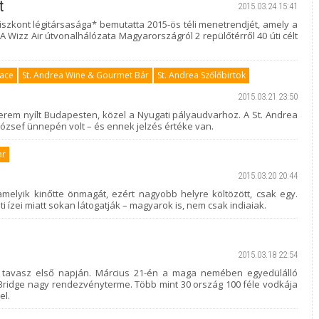
t
2015.03.24 15:41
iszkont légitársasága* bemutatta 2015-ös téli menetrendjét, amely a
A Wizz Air útvonalhálózata Magyarországról 2 repülőtérről 40 úti célt
lace
St. Andrea Wine & Gourmet Bár
St. Andrea Szőlőbirtok
2015.03.21 23:50
terem nyílt Budapesten, közel a Nyugati pályaudvarhoz. A St. Andrea
ózsef ünnepén volt – és ennek jelzés értéke van.
ar
2015.03.20 20:44
amelyik kinőtte önmagát, ezért nagyobb helyre költözött, csak egy.
i ízei miatt sokan látogatják – magyarok is, nem csak indiaiak.
2015.03.18 22:54
 a tavasz első napján. Március 21-én a maga nemében egyedülálló
 Bridge nagy rendezvényterme. Több mint 30 ország 100 féle vodkája
el.