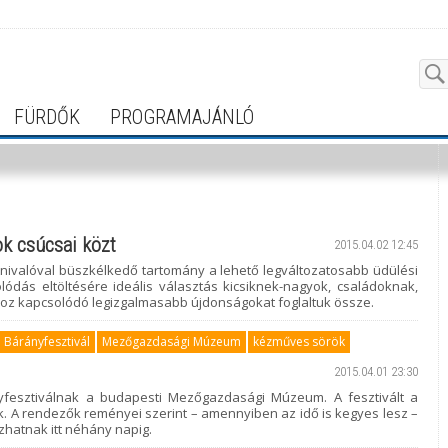
FÜRDŐK
PROGRAMAJÁNLÓ
ok csúcsai közt
2015.04.02 12:45
átnivalóval büszkélkedő tartomány a lehető legváltozatosabb üdülési
lódás eltöltésére ideális választás kicsiknek-nagyok, családoknak,
shoz kapcsolódó legizgalmasabb újdonságokat foglaltuk össze.
Bárányfesztivál
Mezőgazdasági Múzeum
kézműves sörök
2015.04.01 23:30
yfesztiválnak a budapesti Mezőgazdasági Múzeum. A fesztivált a
ják. A rendezők reményei szerint – amennyiben az idő is kegyes lesz –
zhatnak itt néhány napig.