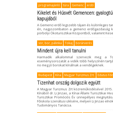
programajánló
túra
Gemenc
erdő
Kikelet és Húsvét Gemencen: gyalogtú
kapujából
A Gemenci erdő legszebb tájain és különleges tan
én, nagyszombaton a gemenci erdőgazdaság kik
pörbölyi Ökoturisztikai Központból, valamint Kes
sör, bor, pálinka
Tokaj
borárverés
Mindent újra kell tanulni
Harmadik alkalommal szervezik meg a Tok
eseménysorozatát a vidék több helyszínén tartjá
no meg jó borokat kínálnak a vendégeknek.
Budapest
Kína
Magyar Turizmus Zrt.
Edutus Fői
Tizenhat ország dolgozik együtt
A Magyar Turizmus Zrt közreműködésével 2015. m
Kínából dr. Li Jinzao, a Kínai Állami Turisztikai 
Turisztikai Promóciós Év ünnepélyes megnyitá
Főiskola szenátusi ülésére, melyen Li Jinzao eln
Tudományos Tanácsa.