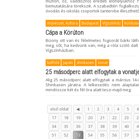
muflon, őz, vaddisznó) eredeti élőhelyükhöz 
bemutatására törekszik. A szabadtéri foglalkozt
óvodás és iskolás csoportok tantervbe illeszthet
művészet, kultúra
Budapest
Vígszínház
Koldus
Cápa a Körúton
Bizony ott van és félelmetes fogsorát bárki lá
meg, sőt, ha kedvünk van, még a róla szóló dalt
Vígszínházban.
külföld
Japán
shinkasen
vonat
25 másodperc alatt elfogytak a vonatj
Alig 25 másodperc alatt elfogytak a március 14
Shinkasen járatra. A lelkesedés nem alaptal
mindössze két és fél óra alatt teszi majd meg.
első oldal
◀
1
2
3
4
5
6
17
18
19
20
21
22
23
2
34
35
36
37
38
39
40
4
51
52
53
54
55
56
57
5