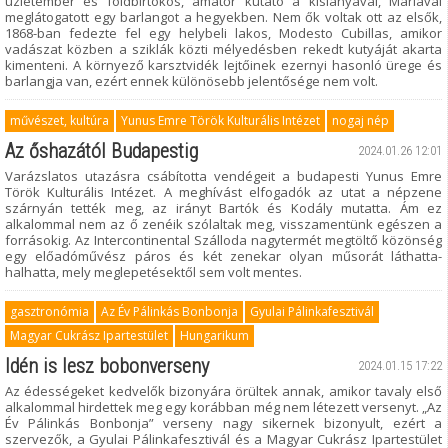
üzletember és földbirtokos, amatőr kutató a kislányával, Mariával
meglátogatott egy barlangot a hegyekben. Nem ők voltak ott az elsők,
1868-ban fedezte fel egy helybeli lakos, Modesto Cubillas, amikor
vadászat közben a sziklák közti mélyedésben rekedt kutyáját akarta
kimenteni. A környező karsztvidék lejtőinek ezernyi hasonló ürege és
barlangja van, ezért ennek különösebb jelentősége nem volt.
művészet, kultúra
Yunus Emre Török Kulturális Intézet
nogaj nép
Az őshazától Budapestig
2024.01.26 12:01
Varázslatos utazásra csábította vendégeit a budapesti Yunus Emre
Török Kulturális Intézet. A meghívást elfogadók az utat a népzene
szárnyán tették meg, az irányt Bartók és Kodály mutatta. Ám ez
alkalommal nem az ő zenéik szólaltak meg, visszamentünk egészen a
forrásokig. Az Intercontinental Szálloda nagytermét megtöltő közönség
egy előadóművész páros és két zenekar olyan műsorát láthatta-
halhatta, mely meglepetésektől sem volt mentes.
gasztronómia
Az Év Pálinkás Bonbonja
Gyulai Pálinkafesztivál
Magyar Cukrász Ipartestület
Hungarikum
Idén is lesz bobonverseny
2024.01.15 17:22
Az édességeket kedvelők bizonyára örültek annak, amikor tavaly első
alkalommal hirdettek meg egy korábban még nem létezett versenyt. „Az
Év Pálinkás Bonbonja” verseny nagy sikernek bizonyult, ezért a
szervezők, a Gyulai Pálinkafesztivál és a Magyar Cukrász Ipartestület