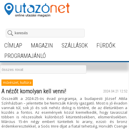
CÍMLAP
MAGAZIN
SZÁLLÁSOK
FÜRDŐK
PROGRAMAJÁNLÓ
művészet, kultúra
A nézőt komolyan kell venni!
2024.04.21 12:52
Összeállt a 2024-25-ös évad programja, a budapesti József Attila
Színházban – jelentette be Nemcsák Károly igazgató. Most is jó évadon
vannak túl, sok jó és sok nehéz dolog is történt, de az életünkben a
küzdés a fontos. Az események közül kiemelkedik, hogy tavasszal
többen is részesültek különböző kitüntetésekben, elismerésekben.
Március 15-én négy embert tüntettek ki arany, ezüst- és bronz
érdemkeresztekkel, a Soós Imre díjat a fiatal tehetség, Horváth Csenge