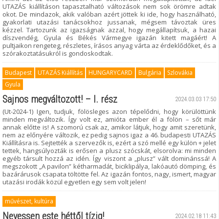
UTAZÁS kiállításon tapasztalható változások nem sok örömre adtak
okot. De mindazok, akik valóban azért jöttek ki ide, hogy használható,
gyakorlati utazási tanácsokhoz jussanak, mégsem távoztak üres
kézzel. Tartozunk az igazságnak azzal, hogy megállapítsuk, a hazai
díszvendég, Gyula és Békés Vármegye igazán kitett magáért! A
pultjaikon rengeteg, részletes, írásos anyag várta az érdeklődőket, és a
szórakoztatásukról is gondoskodtak.
Budapest
UTAZÁS Kiállítás
HUNGARYCARD
Bulgária
Szlovákia
Gyula
Sajnos megváltozott! – I. rész
2024.03.03 17:50
(Ut-2024-1) Igen, tudjuk, fölösleges azon tépelődni, hogy körülöttünk
minden megváltozik. Így volt ez, amióta ember él a fölön – sőt már
annak előtte is! A szomorú csak az, amikor látjuk, hogy amit szeretünk,
nem az előnyére változik, ez pedig sajnos igaz a 46. budapesti UTAZÁS
Kiállításra is. Sejtették a szervezők is, ezért a szó mellé egy külön + jelet
tettek, hangsúlyozták is erősen a plusz szócskát, elsorolva: mi minden
egyéb társult hozzá az idén. Így viszont a „plusz” vált dominánssá! A
megszokott „A pavilon” kétharmadát, biciklipálya, lakóautó dömping, és
bazárárusok csapata töltötte fel. Az igazán fontos, nagy, ismert, magyar
utazási irodák közül egyetlen egy sem volt jelen!
művészet, kultúra
Nevessen este héttől tízig!
2024.02.18 11:43