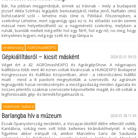
Bár, ha jobban meggondoljuk, ennek az írásnak – mely a budapesti
József Attila Színház legújabb bemutatójáról, Heltai Jenő, Naftalin című
bohózatáról szól – lehetne más címe is. Például: Főszerepben, a
szekrény! Lehetne, mert ugyanúgy igaz ez is. Az előadás során semmi
mással nem helyettesíthető az a nagyméretű szekrény, melyben a
ruhák, bundák mellett még elfér hol egy férfi, hol egy nő, no meg, hogy
kényelmes legyen, még egy szék és egy lámpa is.
érdekesség
AGROmashEXPO
Gépkiállításról – kicsit másként
2024.02.01 09:53
Véget ért a 42. AGROmashEXPO és AgrárgépShow. A négynapos
kiállításra több mint 40 ezren voltak kíváncsiak a HUNGEXPO Budapest
Kongresszusi és Kiállítási Központban, ahol - a rekordszámú kiállító
miatt - mind a 8 pavilont megnyitották a szervezők. Az agrárium
legnagyobb hazai rendezvényén a mezőgazdaság minden ágazata és
összes jelentős szakmai szervezete képviseltette magát, és ott voltak a
legfontosabb gép- és termékforgalmazók is.
művészet, kultúra
Barlangba hív a múzeum
2024.01.28 11:49
Észak-Spanyolország területén, a Vizcayai-öböltől délre elterülő vidék,
Kantábria, sokáig nem volt több kellemes kirándulóhelynél. A világ
figyelme akkor irányult rá, amikor Marcelino Sanz de Sautuola