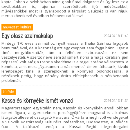
kapta. Ebben a színházban mindig sok fiatal dolgozott és így lesz ez a
továbbiakban is, újonnan szerződtetett ifjú művészekkel,
művésznőkkel most is gyarapodott a társulat. Szükség is van rájuk,
mert a következő évadban hét bemutató lesz!
művészet, kultúra
Egy olasz szalmakalap
2024.04.18 11:49
Mintegy 170 éves színműhöz nyúlt vissza a Thália Színház legújabb
bemutatójával, de a közönség ezt egy cseppet sem fogja bánni. Igaz a
címét megváltoztatták, ám a felhőtlen szórakozást ez sem
veszélyezteti. A szerző neve sem túl ismert, noha a maga korában igen
népszerű volt. Még a Francia Akadémia is a tagjai sorába választotta. A
komédia, amit most „Nyakamon a nászmenet” címen láthatunk, kiváló
lehetőséget kínál a szereplőknek a könnyed bolondozásra, a
nézőknek pedig, hogy néhány órára elfelejthessék a hétköznapok
problémáit.
külföld
Kassa és környéke ismét vonzó
2024.04.13 11:34
Magyarországon egyáltalán nem, Kassán és környékén annál jobban
ismert figura, a gyerekeknek pecsétgyűjtésre magyarul is alkalmas
látogatói útlevelet osztogató Haravara. Ő várta a meghívott vendégeket
a Szlovák Köztársaság Kulturális Intézetében, Budapesten, a Rákóczi
úton. A találkozó témája a Kassai Régió idegenforgalmi