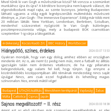
Mivel tűnik ki van Gogh a művésztársai közül? Mi vonzza a szemünket
munkáihoz újra és újra? A kérdésre bizonyára nem kapunk választ, de
elgondolkodunk majd rajta, az szinte bizonyos. Jelenleg Budapesten
látható ugyanis a világ egyik legnépszerűbb multimédiás művészeti
élménye, a „Van Gogh - The Immersive Experience”. Eddig már több mint
20 millióan látták: New Yorkban, Londonban, Berlinben, Szöulban,
mindenhol százezreket nyűgözött le Van Gogh különleges
posztimpresszionista világa, mely a budapesti BOK csarnokban
szeptember 1-ig várja a látogatókat.
érdekesség
Kocsis Kiadó Zrt.
BBC History
WorldSoccer
Hiánypótló, színes, érdekes
2024.03.07 13:53
Gyakran mondják, hogy van egy dolog, amihez ebben az országban
mindenki ért. Az is, aki nem! Ez pedig nem más, mint a futball! Az állítás
igazságán talán nem érdemes vitatkozni, de ha egy pillanatra
belegondolunk, egy valami fel kell, hogy tűnjön. Egy ennyire a
közérdeklődés középpontjában álló témának mindezidáig nincs saját
újságja! Nincs, ami csak ezzel foglalkozik és lehetőleg magas
színvonalon. Nos, ennek mától vége!
Budapest
UTAZÁS kiállítás
Wenckheim kerékpárút
Vajdaság
Žabac
Málta
Cattolica
Ciprus
Japán
Sajnos megváltozott! – II. rész
2024.03.03 18:38
Amint azt az első részben már szomorúan megállapítottuk, az idei