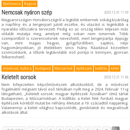
Bjelolasica
Raguza
Nemcsak nyáron szép
2023.12.31 11:59
Magyarországon Horvátországról a legtöbb embernek sokáig kizárólag
a napfény és a tengerpart jutott eszébe, és utazást is leginkább a
nyaralási időszakra tervezett. Pedig ez az ország télen teljesen más
oldalát mutatja meg, amelyet még sokan nem ismernek. Több
szempontból is szerencsésnek nevezhető, mert tengerpartja éppúgy
van, mint magas hegyei, gyógyfürdőben, sajátos, népi
hagyományokban, jó ételekben sincs hiány. Ráadásul közvetlen
szomszédunk, a tőlünk legtávolabb eső pontja is könnyen, gyorsan
felkereshető.
művészet, kultúra
Budapest
Műcsarnok
építészek
kiállítás
Kelet
Keletelt sorsok
2023.12.21 11:06
Nem kifejezetten képzőművészeti alkotásokból, de a művészet
fogalmától mégsem távol eső témában nyílt meg a 2024. február 11-ig
látogatható, „Keletelt sorsok: magyar építészek Ázsiában” című tárlat
Budapesten, a Műcsarnokban. A kiállítás a Kelet felé forduló magyar
építészek köréből mutat be néhány életutat a 19. századtól napjainkig.
Valamennyi a keleti világhoz kapcsolódik, gondolatok és megvalósult
alkotások által.