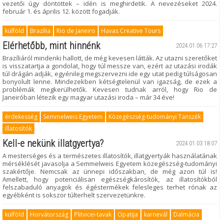
vezetői úgy döntöttek – idén is meghirdetik. A nevezéseket 2024.
február 1. és április 12. között fogadják.
külföld
Brazília
Rio de Janeiro
Havas Creative Tours
Elérhetőbb, mint hinnénk
2024.01.06 17:27
Brazíliáról mindenki hallott, de még kevesen látták. Az utazni szeretőket
is visszatartja a gondolat, hogy túl messze van, ezért az utazási irodák
túl drágán adják, egyénileg megszervezni ide egy utat pedig túlságosan
bonyolult lenne. Mindezekben kétségtelenül van igazság, de ezek a
problémák megkerülhetők. Kevesen tudnak arról, hogy Rio de
Janeiróban létezik egy magyar utazási iroda – már 34 éve!
érdekesség
Semmelweis Egyetem
Közegészség-tudományi Tanszék
illatosítók
Kell-e nekünk illatgyertya?
2024.01.03 18:07
A mesterséges és a természetes illatosítók, illatgyertyák használatának
mérséklését javasolja a Semmelweis Egyetem közegészség-tudományi
szakértője. Nemcsak az ünnepi időszakban, de még azon túl is!
Amellett, hogy potenciálisan egészségkárosítók, az illatosítókból
felszabaduló anyagok és égéstermékek felesleges terhet rónak az
egyébként is sokszor túlterhelt szervezetünkre.
külföld
Horvátország
Plitvicei-tavak
Opatija
karnevál
Dalmácia