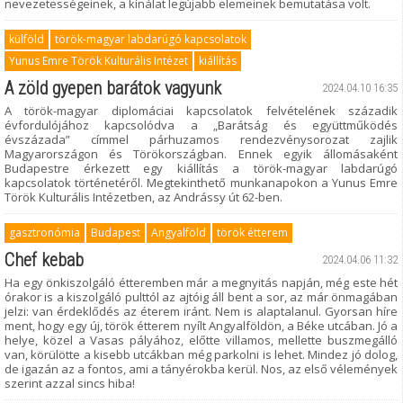
nevezetességeinek, a kínálat legújabb elemeinek bemutatása volt.
külföld
török-magyar labdarúgó kapcsolatok
Yunus Emre Török Kulturális Intézet
kiállítás
A zöld gyepen barátok vagyunk
2024.04.10 16:35
A török-magyar diplomáciai kapcsolatok felvételének századik
évfordulójához kapcsolódva a „Barátság és együttműködés
évszázada” címmel párhuzamos rendezvénysorozat zajlik
Magyarországon és Törökországban. Ennek egyik állomásaként
Budapestre érkezett egy kiállítás a török-magyar labdarúgó
kapcsolatok történetéről. Megtekinthető munkanapokon a Yunus Emre
Török Kulturális Intézetben, az Andrássy út 62-ben.
gasztronómia
Budapest
Angyalföld
török étterem
Chef kebab
2024.04.06 11:32
Ha egy önkiszolgáló étteremben már a megnyitás napján, még este hét
órakor is a kiszolgáló pulttól az ajtóig áll bent a sor, az már önmagában
jelzi: van érdeklődés az éterem iránt. Nem is alaptalanul. Gyorsan híre
ment, hogy egy új, török étterem nyílt Angyalföldön, a Béke utcában. Jó a
helye, közel a Vasas pályához, előtte villamos, mellette buszmegálló
van, körülötte a kisebb utcákban még parkolni is lehet. Mindez jó dolog,
de igazán az a fontos, ami a tányérokba kerül. Nos, az első vélemények
szerint azzal sincs hiba!