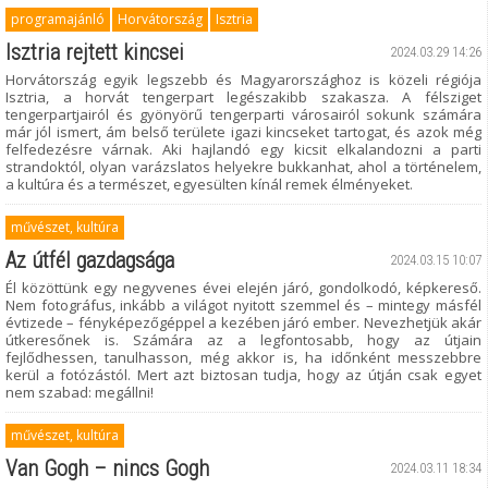
programajánló
Horvátország
Isztria
Isztria rejtett kincsei
2024.03.29 14:26
Horvátország egyik legszebb és Magyarországhoz is közeli régiója
Isztria, a horvát tengerpart legészakibb szakasza. A félsziget
tengerpartjairól és gyönyörű tengerparti városairól sokunk számára
már jól ismert, ám belső területe igazi kincseket tartogat, és azok még
felfedezésre várnak. Aki hajlandó egy kicsit elkalandozni a parti
strandoktól, olyan varázslatos helyekre bukkanhat, ahol a történelem,
a kultúra és a természet, egyesülten kínál remek élményeket.
művészet, kultúra
Az útfél gazdagsága
2024.03.15 10:07
Él közöttünk egy negyvenes évei elején járó, gondolkodó, képkereső.
Nem fotográfus, inkább a világot nyitott szemmel és – mintegy másfél
évtizede – fényképezőgéppel a kezében járó ember. Nevezhetjük akár
útkeresőnek is. Számára az a legfontosabb, hogy az útjain
fejlődhessen, tanulhasson, még akkor is, ha időnként messzebbre
kerül a fotózástól. Mert azt biztosan tudja, hogy az útján csak egyet
nem szabad: megállni!
művészet, kultúra
Van Gogh – nincs Gogh
2024.03.11 18:34